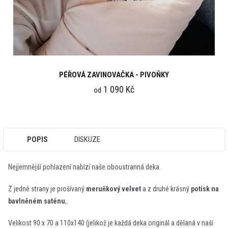
PÉŘOVÁ ZAVINOVAČKA - PIVOŇKY
1 090 Kč
od
POPIS
DISKUZE
Nejjemnější pohlazení nabízí naše oboustranná deka.
Z jedné strany je prošívaný
meruňkový velvet
a z druhé krásný
potisk na
bavlněném saténu
,.
Velikost 90 x 70 a 110x140 (jelikož je každá deka originál a dělaná v naší