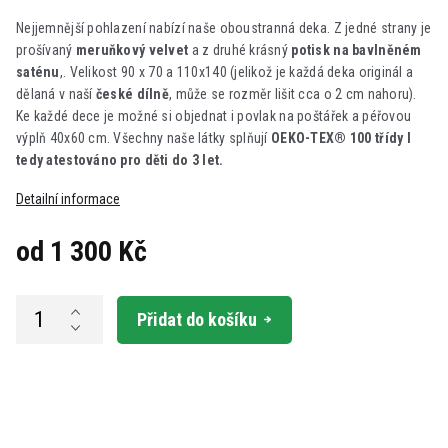
Nejjemnější pohlazení nabízí naše oboustranná deka. Z jedné strany je
prošívaný
meruňkový velvet
a z druhé krásný
potisk na bavlněném
saténu
,. Velikost 90 x 70 a 110x140 (jelikož je každá deka originál a
dělaná v naší
české dílně
, může se rozměr lišit cca o 2 cm nahoru).
Ke každé dece je možné si objednat i povlak na poštářek a péřovou
výplň 40x60 cm.
Všechny naše látky splňují
OEKO-TEX® 100 třídy I
tedy atestováno pro děti do 3 let.
Detailní informace
od
1 300 Kč
Měrná
cena:
Přidat do košíku