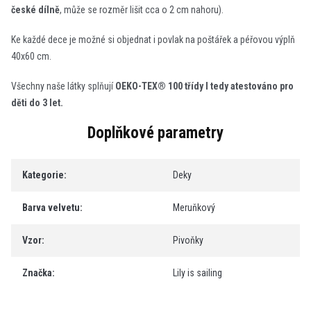
české dílně
, může se rozměr lišit cca o 2 cm nahoru).
Ke každé dece je možné si objednat i povlak na poštářek a péřovou výplň
40x60 cm.
Všechny naše látky splňují
OEKO-TEX® 100 třídy I tedy atestováno pro
děti do 3 let.
Doplňkové parametry
Kategorie
:
Deky
Barva velvetu
:
Meruňkový
Vzor
:
Pivoňky
Značka
:
Lily is sailing