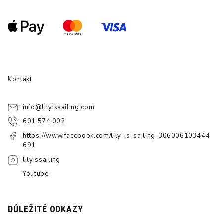
Kontakt
info
@
lilyissailing.com
601 574 002
https://www.facebook.com/lily-is-sailing-306006103444
691
lilyissailing
Youtube
DŮLEŽITÉ ODKAZY