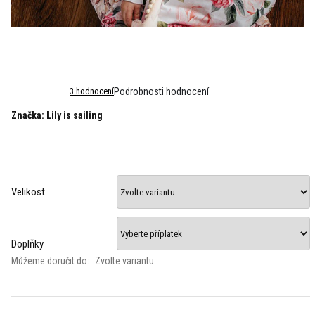
Průměrné
3 hodnocení
Podrobnosti hodnocení
hodnocení
Značka:
Lily is sailing
produktu
je
4,7
z
5
hvězdiček.
Velikost
Doplňky
Můžeme doručit do:
Zvolte variantu