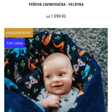
PÉŘOVÁ ZAVINOVAČKA - VELRYBA
1 090 Kč
od
POSLEDNÍ KUSY
TOP CENA