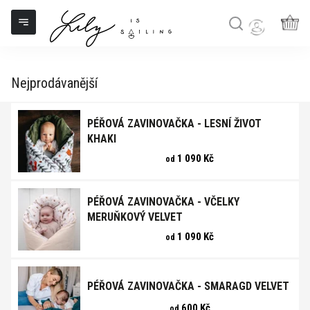
Péřové zavinovačky - bavlněný
Přejít
na
satén s velvetem
obsah
NÁK
KOŠ
Nejprodávanější
PÉŘOVÁ ZAVINOVAČKA - LESNÍ ŽIVOT
KHAKI
1 090 Kč
od
PÉŘOVÁ ZAVINOVAČKA - VČELKY
MERUŇKOVÝ VELVET
1 090 Kč
od
PÉŘOVÁ ZAVINOVAČKA - SMARAGD VELVET
600 Kč
od