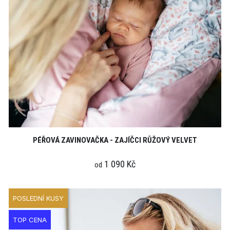
PÉŘOVÁ ZAVINOVAČKA - ZAJÍČCI RŮŽOVÝ VELVET
1 090 Kč
od
POSLEDNÍ KUSY
TOP CENA