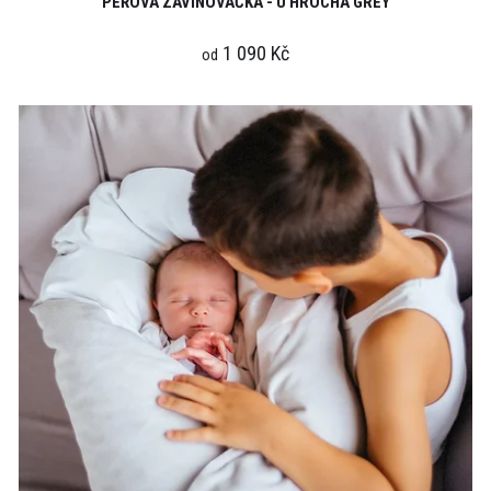
PÉŘOVÁ ZAVINOVAČKA - U HROCHA GREY
1 090 Kč
od