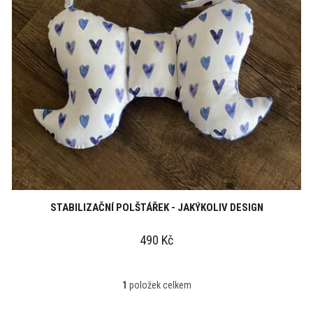
o
d
u
k
t
ů
STABILIZAČNÍ POLŠTÁŘEK - JAKÝKOLIV DESIGN
490 Kč
1
položek celkem
O
v