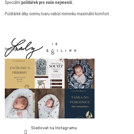
l
Speciální
polštářek pro vaše nejmenší.
á
d
Polštářek díky svému tvaru nabízí miminku maximální komfort.
a
c
í
p
Z
r
á
v
p
Instagram
k
a
y
t
v
í
ý
p
i
s
u
Sledovat na Instagramu