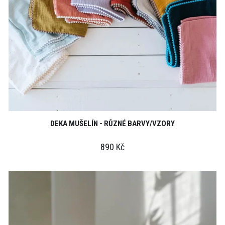
u
k
t
ů
DEKA MUŠELÍN - RŮZNÉ BARVY/VZORY
890 Kč