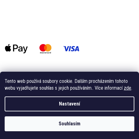
Tento web používá soubory cookie. Dalším procházením tohoto
Kontakt
webu vyjadřujete souhlas s jejich používáním.. Více informací
zde
.
info
@
lilyissailing.com
Nastavení
601 574 002
https://www.facebook.com/lily-is-sailing-306006103444
691
Souhlasím
lilyissailing