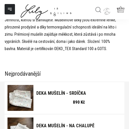
Mušelinové deky
Přejít
na
obsah
NÁK
Jemnost, kterou si zamilujete. Mušelínové deky jsou extrémně lehké,
KOŠ
přirozeně prodyšné a díky termoregulační schopnosti ideální na léto i
zimu. Prémiový mušelín zajišťuje měkkost, která zůstává i po mnoha
vypráních. Skvělé na cestování, doma i jako dárek.
Složení: 100%
bavlna.
Materiál je certifikován OEKO_TEX Standard 100 a GOTS.
Nejprodávanější
DEKA MUŠELÍN - SRDÍČKA
890 Kč
DEKA MUŠELÍN - NA CHALUPĚ