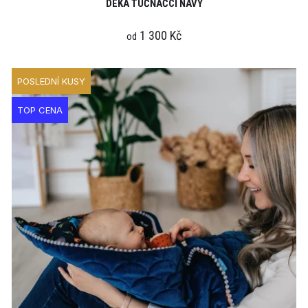
DEKA TUČŇÁČCI NAVY
1 300 Kč
od
POSLEDNÍ KUSY
TOP CENA