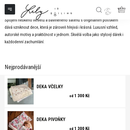
Velvet s potiskem
Přejít
na
obsah
NÁK
Spojení hebkého velvetu a bavlněného saténu s originálním potiskem
KOŠ
dává vzniknout dece, která je zároveň hřejivá i krásná. Luxusní vzhled,
autorské motivy a praktičnost v jednom. Skvělá volba jako stylový dárek i
každodenní zachumlání.
Nejprodávanější
DEKA VČELKY
1 300 Kč
od
DEKA PIVOŇKY
1 300 Kč
od