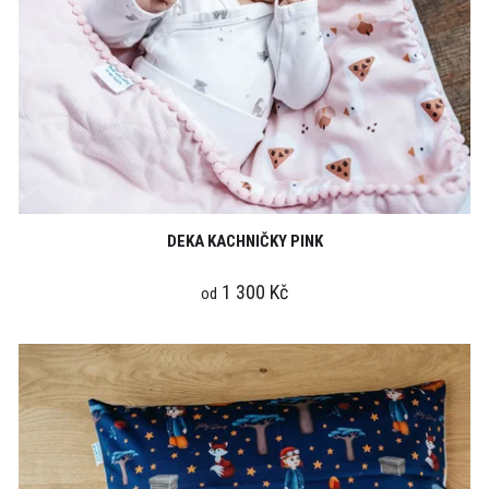
k
t
ů
DEKA KACHNIČKY PINK
1 300 Kč
od