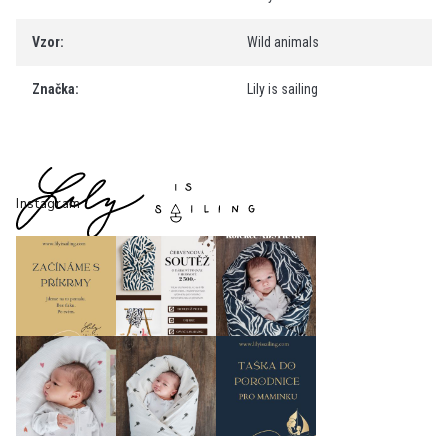
Vzor
:
Wild animals
Značka
:
Lily is sailing
Z
á
p
Instagram
a
t
í