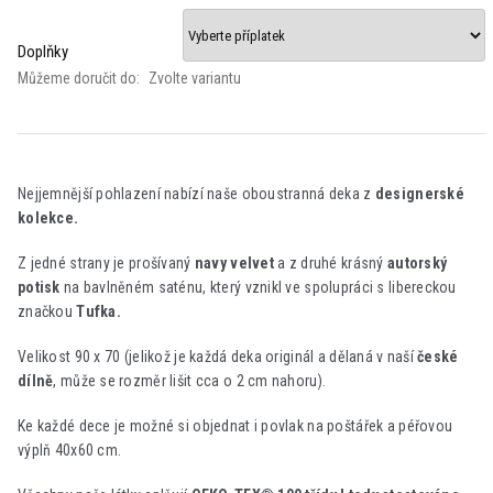
Doplňky
Můžeme doručit do:
Zvolte variantu
Nejjemnější pohlazení nabízí naše oboustranná deka z
designerské
kolekce.
Z jedné strany je prošívaný
navy velvet
a z druhé krásný
autorský
potisk
na bavlněném saténu, který vznikl ve spolupráci s libereckou
značkou
Tufka.
Velikost 90 x 70 (jelikož je každá deka originál a dělaná v naší
české
dílně
, může se rozměr lišit cca o 2 cm nahoru).
Ke každé dece je možné si objednat i povlak na poštářek a péřovou
výplň 40x60 cm.