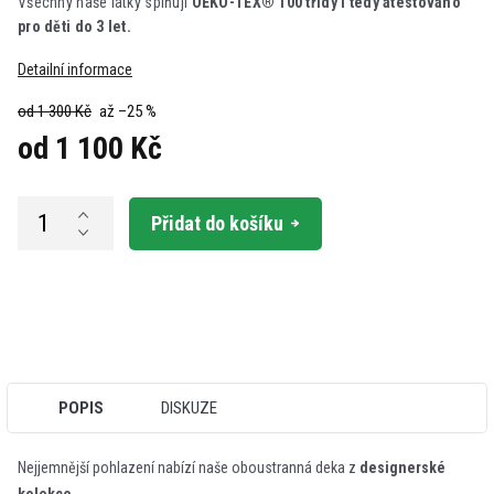
Všechny naše látky splňují
OEKO-TEX® 100 třídy I tedy atestováno
pro děti do 3 let.
Detailní informace
od 1 300 Kč
až –25 %
od
1 100 Kč
Měrná
cena:
Přidat do košíku
POPIS
DISKUZE
Nejjemnější pohlazení nabízí naše oboustranná deka z
designerské