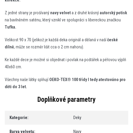
kolekce.
Z jedné strany je prošívaný
navy velvet
a z druhé krásný
autorský potisk
na bavlněném saténu, který vznikl ve spolupráci s libereckou značkou
Tufka.
Velikost 90 x 70 (jelikož je každá deka originál a dělaná v naší
české
dílně
, může se rozměr lišit cca o 2 cm nahoru).
Ke každé dece je možné si objednat i povlak na poštářek a péřovou výplň
40x60 cm.
Všechny naše látky splňují
OEKO-TEX® 100 třídy I tedy atestováno pro
děti do 3 let.
Doplňkové parametry
Kategorie
:
Deky
Barva velvetu
:
Navy