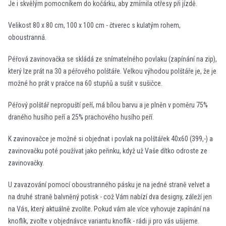
Je i skvělým pomocníkem do kočárku, aby zmírnila otřesy při jízdě.
Velikost 80 x 80 cm, 100 x 100 cm - čtverec s kulatým rohem,
oboustranná.
Péřová zavinovačka se skládá ze snímatelného povlaku (zapínání na zip),
který lze prát na 30 a péřového polštáře. Velkou výhodou polštáře je, že je
možné ho prát v pračce na 60 stupňů a sušit v sušičce.
Péřový polštář nepropuští peří, má bílou barvu a je plněn v poměru 75%
draného husího peří a 25% prachového husího peří.
K zavinovačce je možné si objednat i povlak na polštářek 40x60 (399,-) a
zavinovačku poté používat jako peřinku, když už Vaše dítko odroste ze
zavinovačky.
U zavazování pomocí oboustranného pásku je na jedné straně velvet a
na druhé straně balvněný potisk - což Vám nabízí dva designy, záleží jen
na Vás, který aktuálně zvolíte. Pokud vám ale více vyhovuje zapínání na
knoflík, zvolte v objednávce variantu knoflík - rádi ji pro vás ušijeme.