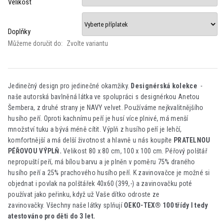
Velikost
Doplňky
Můžeme doručit do:
Zvolte variantu
Jedinečný design pro jedinečné okamžiky.
Designérská kolekce
-
naše autorská bavlněná látka ve spolupráci s designérkou Anetou
Šembera, z druhé strany je NAVY velvet. Používáme nejkvalitnějšího
husího peří. Oproti kachnímu peří je husí více plnivé, má menší
množství tuku a bývá méně cítit. Výplň z husího peří je lehčí,
komfortnější a má delší životnost a hlavně u nás koupíte
PRATELNOU
PÉŘOVOU VÝPLŇ.
Velikost 80 x 80 cm, 100 x 100 cm. Péřový polštář
nepropuští peří, má bílou barvu a je plněn v poměru 75% draného
husího peří a 25% prachového husího peří. K zavinovačce je možné si
objednat i povlak na polštářek 40x60 (399,-) a zavinovačku poté
používat jako peřinku, když už Vaše dítko odroste ze
zavinovačky. Všechny naše látky splňují
OEKO-TEX® 100 třídy I tedy
atestováno pro děti do 3 let.