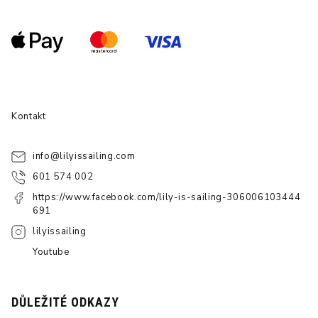
Kontakt
info
@
lilyissailing.com
601 574 002
https://www.facebook.com/lily-is-sailing-306006103444
691
lilyissailing
Youtube
DŮLEŽITÉ ODKAZY