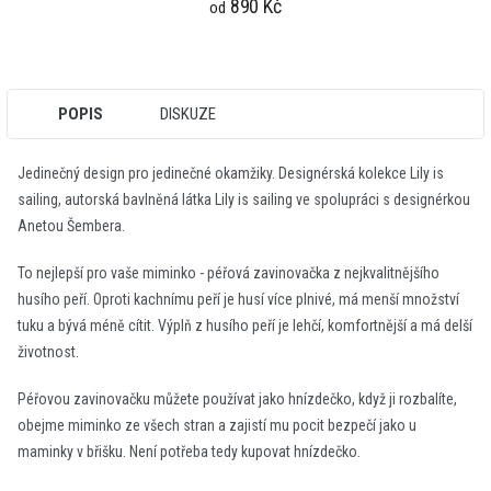
890 Kč
od
POPIS
DISKUZE
Jedinečný design pro jedinečné okamžiky. Designérská kolekce Lily is
sailing, autorská bavlněná látka Lily is sailing ve spolupráci s designérkou
Anetou Šembera.
To nejlepší pro vaše miminko - péřová zavinovačka z nejkvalitnějšího
husího peří. Oproti kachnímu peří je husí více plnivé, má menší množství
tuku a bývá méně cítit. Výplň z husího peří je lehčí, komfortnější a má delší
životnost.
Péřovou zavinovačku můžete používat jako hnízdečko, když ji rozbalíte,
obejme miminko ze všech stran a zajistí mu pocit bezpečí jako u
maminky v břišku. Není potřeba tedy kupovat hnízdečko.