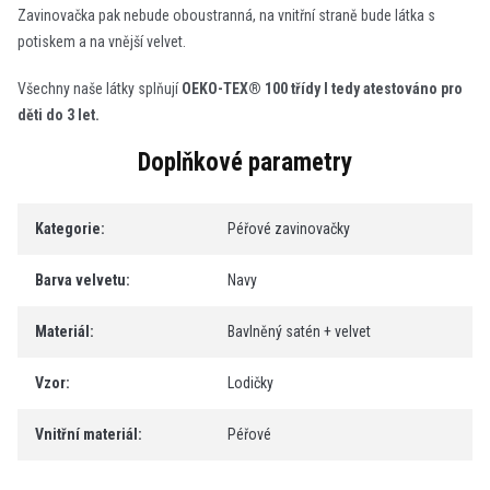
Zavinovačka pak nebude oboustranná, na vnitřní straně bude látka s
potiskem a na vnější velvet.
Všechny naše látky splňují
OEKO-TEX® 100 třídy I tedy atestováno pro
děti do 3 let.
Doplňkové parametry
Kategorie
:
Péřové zavinovačky
Barva velvetu
:
Navy
Materiál
:
Bavlněný satén + velvet
Vzor
:
Lodičky
Vnitřní materiál
:
Péřové