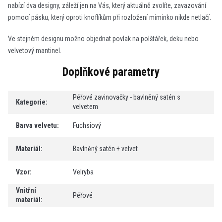
nabízí dva designy, záleží jen na Vás, který aktuálně zvolíte, zavazování
pomocí pásku, který oproti knoflíkům při rozložení miminko nikde netlačí.
Ve stejném designu možno objednat povlak na polštářek, deku nebo
velvetový mantinel.
Doplňkové parametry
Péřové zavinovačky - bavlněný satén s
Kategorie
:
velvetem
Barva velvetu
:
Fuchsiový
Materiál
:
Bavlněný satén + velvet
Vzor
:
Velryba
Vnitřní
Péřové
materiál
: