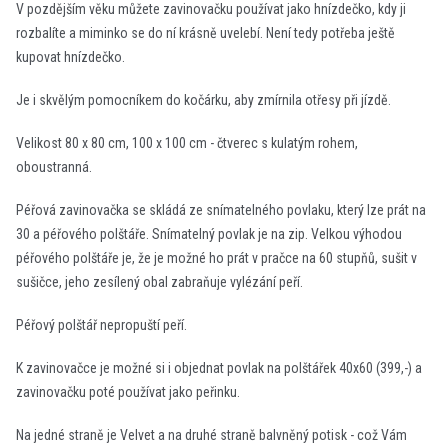
V pozdějším věku můžete zavinovačku používat jako hnízdečko, kdy ji
rozbalíte a miminko se do ní krásně uvelebí. Není tedy potřeba ještě
kupovat hnízdečko.
Je i skvělým pomocníkem do kočárku, aby zmírnila otřesy při jízdě.
Velikost 80 x 80 cm, 100 x 100 cm - čtverec s kulatým rohem,
oboustranná.
Péřová zavinovačka se skládá ze snímatelného povlaku, který lze prát na
30 a péřového polštáře. Snímatelný povlak je na zip. Velkou výhodou
péřového polštáře je, že je možné ho prát v pračce na 60 stupňů, sušit v
sušičce, jeho zesílený obal zabraňuje vylézání peří.
Péřový polštář nepropuští peří.
K zavinovačce je možné si i objednat povlak na polštářek 40x60 (399,-) a
zavinovačku poté používat jako peřinku.
Na jedné straně je Velvet a na druhé straně balvněný potisk - což Vám