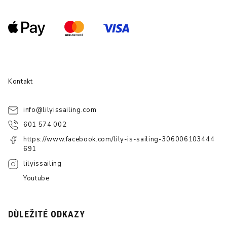
Kontakt
info
@
lilyissailing.com
601 574 002
https://www.facebook.com/lily-is-sailing-306006103444
691
lilyissailing
Youtube
DŮLEŽITÉ ODKAZY