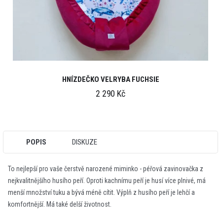
HNÍZDEČKO VELRYBA FUCHSIE
2 290 Kč
POPIS
DISKUZE
To nejlepší pro vaše čerstvě narozené miminko - péřová zavinovačka z
nejkvalitnějšího husího peří. Oproti kachnímu peří je husí více plnivé, má
menší množství tuku a bývá méně cítit. Výplň z husího peří je lehčí a
komfortnější. Má také delší životnost.