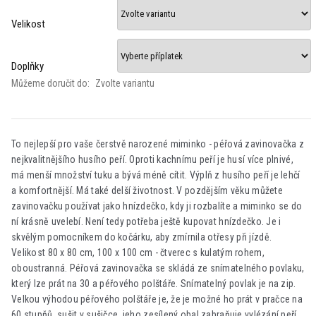
Velikost
Doplňky
Můžeme doručit do:
Zvolte variantu
To nejlepší pro vaše čerstvě narozené miminko - péřová zavinovačka z
nejkvalitnějšího husího peří. Oproti kachnímu peří je husí více plnivé,
má menší množství tuku a bývá méně cítit. Výplň z husího peří je lehčí
a komfortnější. Má také delší životnost. V pozdějším věku můžete
zavinovačku používat jako hnízdečko, kdy ji rozbalíte a miminko se do
ní krásně uvelebí. Není tedy potřeba ještě kupovat hnízdečko. Je i
skvělým pomocníkem do kočárku, aby zmírnila otřesy při jízdě.
Velikost 80 x 80 cm, 100 x 100 cm - čtverec s kulatým rohem,
oboustranná. Péřová zavinovačka se skládá ze snímatelného povlaku,
který lze prát na 30 a péřového polštáře. Snímatelný povlak je na zip.
Velkou výhodou péřového polštáře je, že je možné ho prát v pračce na
60 stupňů, sušit v sušičce, jeho zesílený obal zabraňuje vylézání peří.