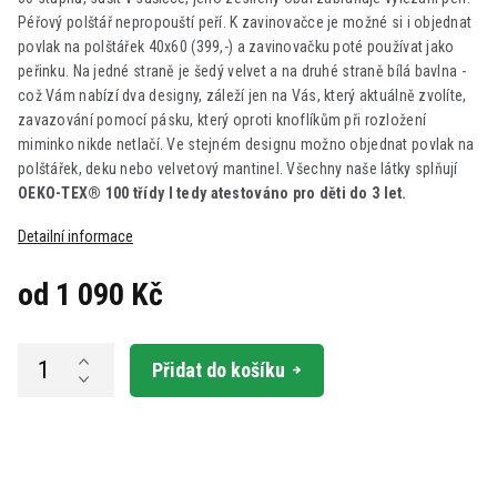
Péřový polštář nepropouští peří. K zavinovačce je možné si i objednat
povlak na polštářek 40x60 (399,-) a zavinovačku poté používat jako
peřinku. Na jedné straně je šedý velvet a na druhé straně bílá bavlna -
což Vám nabízí dva designy, záleží jen na Vás, který aktuálně zvolíte,
zavazování pomocí pásku, který oproti knoflíkům při rozložení
miminko nikde netlačí. Ve stejném designu možno objednat povlak na
polštářek, deku nebo velvetový mantinel. Všechny naše látky splňují
OEKO-TEX® 100 třídy I tedy atestováno pro děti do 3 let.
Detailní informace
od
1 090 Kč
Měrná
cena:
Přidat do košíku