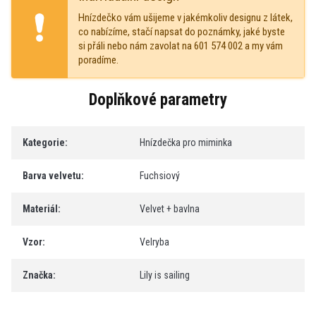
Hnízdečko vám ušijeme v jakémkoliv designu z látek,
co nabízíme, stačí napsat do poznámky, jaké byste
si přáli nebo nám zavolat na 601 574 002 a my vám
poradíme.
Doplňkové parametry
Kategorie
:
Hnízdečka pro miminka
Barva velvetu
:
Fuchsiový
Materiál
:
Velvet + bavlna
Vzor
:
Velryba
Značka
:
Lily is sailing