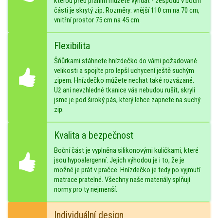
kterou před praním můžete vyndat - zespodu v boční
části je skrytý zip. Rozměry: vnější 110 cm na 70 cm,
vnitřní prostor 75 cm na 45 cm.
Flexibilita
Šňůrkami stáhnete hnízdečko do vámi požadované
velikosti a spojíte pro lepší uchycení ještě suchým
zipem. Hnízdečko můžete nechat také rozvázané.
Už ani nevzhledné tkanice vás nebudou rušit, skryli
jsme je pod široký pás, který lehce zapnete na suchý
zip.
Kvalita a bezpečnost
Boční část je vyplněna silikonovými kuličkami, které
jsou hypoalergenní. Jejich výhodou je i to, že je
možné je prát v pračce. Hnízdečko je tedy po vyjmutí
matrace pratelné. Všechny naše materiály splňují
normy pro ty nejmenší.
Individuální design