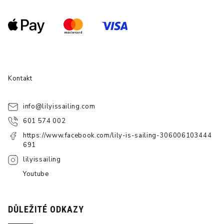
Kontakt
info
@
lilyissailing.com
601 574 002
https://www.facebook.com/lily-is-sailing-306006103444
691
lilyissailing
Youtube
DŮLEŽITÉ ODKAZY