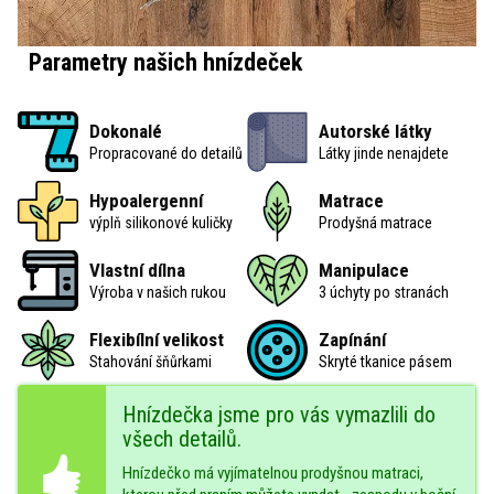
Parametry našich hnízdeček
Dokonalé
Autorské látky
Propracované do detailů
Látky jinde nenajdete
Hypoalergenní
Matrace
výplň silikonové kuličky
Prodyšná matrace
Vlastní dílna
Manipulace
Výroba v našich rukou
3 úchyty po stranách
Flexibílní velikost
Zapínání
Stahování šňůrkami
Skryté tkanice pásem
Hnízdečka jsme pro vás vymazlili do
všech detailů.
Hnízdečko má vyjímatelnou prodyšnou matraci,