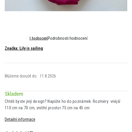
Průměrné
1 hodnocení
Podrobnosti hodnocení
hodnocení
Značka:
Lily is sailing
produktu
je
5,0
z
5
Můžeme doručit do:
11.8.2026
hvězdiček.
Skladem
Chtěli byste jiný design? Napište ho do poznámek. Rozměry: vnější
110 cm na 70 cm, vnitřní prostor 75 cm na 45 cm
Detailní informace