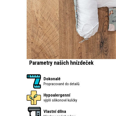
Parametry našich hnízdeček
Dokonalé
Propracované do detailů
Hypoalergenní
výplň silikonové kuličky
Vlastní dílna