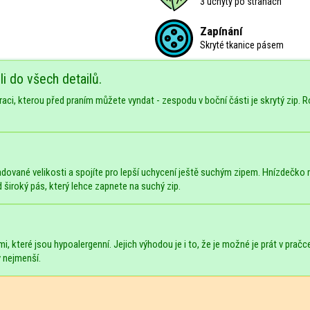
3 úchyty po stranách
Zapínání
Skryté tkanice pásem
i do všech detailů.
i, kterou před praním můžete vyndat - zespodu v boční části je skrytý zip. Ro
ované velikosti a spojíte pro lepší uchycení ještě suchým zipem. Hnízdečko
d široký pás, který lehce zapnete na suchý zip.
i, které jsou hypoalergenní. Jejich výhodou je i to, že je možné je prát v prač
y nejmenší.