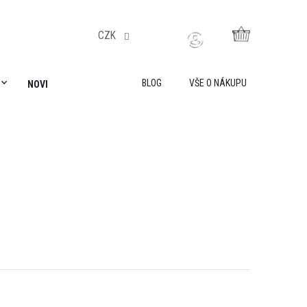
CZK
NÁKUPNÍ
KOŠÍK
BLOG
VŠE O NÁKUPU
NOVINKY
AKADEMIE LILY IS SAILING
VŠE O NÁKUPU
O 