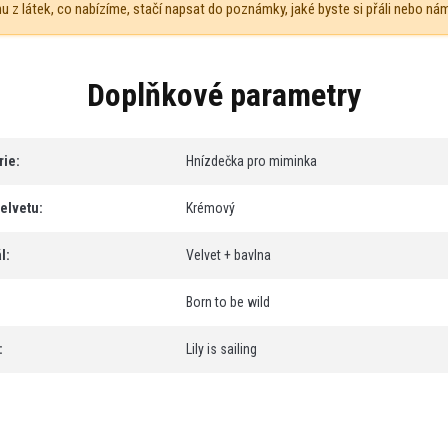
 z látek, co nabízíme, stačí napsat do poznámky, jaké byste si přáli nebo n
Doplňkové parametry
rie
:
Hnízdečka pro miminka
velvetu
:
Krémový
l
:
Velvet + bavlna
Born to be wild
:
Lily is sailing