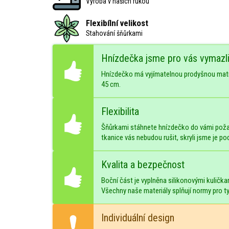
Výroba v našich rukou
Flexibílní velikost
Stahování šňůrkami
Hnízdečka jsme pro vás vymazlil
Hnízdečko má vyjímatelnou prodyšnou matrac
45 cm.
Flexibilita
Šňůrkami stáhnete hnízdečko do vámi požad
tkanice vás nebudou rušit, skryli jsme je po
Kvalita a bezpečnost
Boční část je vyplněna silikonovými kuličkam
Všechny naše materiály splňují normy pro t
Individuální design