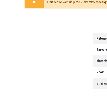
Hnízdečko vám ušijeme v jakémkoliv designu
Katego
Barva 
Materiá
Vzor
:
Značka
Z