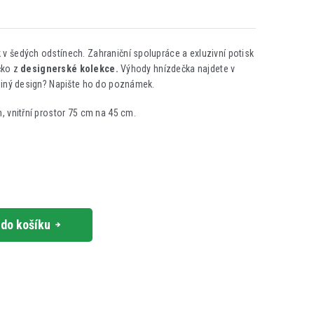
 v šedých odstínech. Zahraniční spolupráce a exluzivní potisk
čko z
designerské kolekce.
Výhody hnízdečka najdete v
 jiný design? Napište ho do poznámek.
 vnitřní prostor 75 cm na 45 cm.
 do košíku