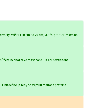
změry: vnější 110 cm na 70 cm, vnitřní prostor 75 cm na
 můžete nechat také rozvázané. Už ani nevzhledné
ce. Hnízdečko je tedy po vyjmutí matrace pratelné.