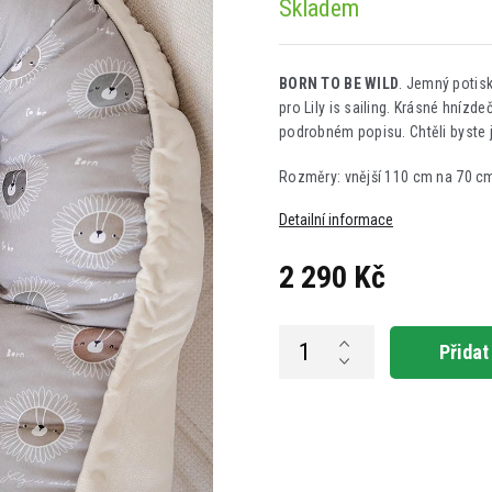
Skladem
BORN TO BE WILD
. Jemný potisk
pro Lily is sailing. Krásné hnízde
podrobném popisu.
Chtěli byste
Rozměry: vnější 110 cm na 70 cm,
Detailní informace
2 290 Kč
Měrná
cena:
Přidat