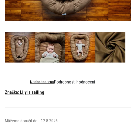
Průměrné
Neohodnoceno
Podrobnosti hodnocení
hodnocení
Značka:
Lily is sailing
produktu
je
0,0
z
5
Můžeme doručit do:
12.8.2026
hvězdiček.