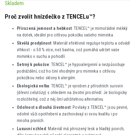
Skladem
Proč zvolit hnízdečko z TENCELu™?
Přirozená jemnost a hebkost
: TENCEL™ je mimořádně měkký
na dotek, ideální pro citlivou pokožku vašeho miminka.
Skvělá prodyšnost
: Materiál efektivně reguluje teplotu a odvádí
vlhkost - o 50 % více, než bavlna, což pomáhá udržet vaše
miminko v suchu a pohodlí.
Šetrný k pokožce
: TENCEL™ je hypoalergenní a nezpůsobuje
podráždění, což ho činí vhodným pro miminka s citlivou
pokožkou nebo sklony k alergiím.
Ekologická volba
: TENCEL™ je vyroben z přírodních surovin
(dřevní celulózy) s ohledem na životní prostředí. Je biologicky
rozložitelný, což z něj činí udržitelnou alternativu.
Odolnost a dlouhá životnost
: Povlaky z TENCEL™ jsou pevné,
odolné vůči opotřebení a zachovávají si svou kvalitu i po
mnoha praních.
Luxusní vzhled
: Materiál má přirozený lesk a hladký povrch,