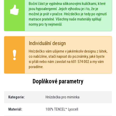
Boční část je vyplněna silikonovými kuličkami, které
jsou hypoalergenní. Jejich výhodou je i to, že je
možné je prát v pračce. Hnízdečko je tedy po vyjmutí
matrace pratelné. Všechny naše materiály splňují
normy pro ty nejmenší.
Individuální design
Hnízdečko vám ušijeme v jakémkoliv designu z látek,
co nabízíme, stačí napsat do poznámky, jaké byste
si přáli nebo nám zavolat na 601 574 002 a my vám
poradíme.
Doplňkové parametry
Kategorie
:
Hnízdečka pro miminka
Materiál
:
100% TENCEL™ Lyocell