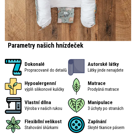
Parametry našich hnízdeček
Dokonalé
Autorské látky
Propracované do detailů
Látky jinde nenajdete
Hypoalergenní
Matrace
výplň silikonové kuličky
Prodyšná matrace
Vlastní dílna
Manipulace
Výroba v našich rukou
3 úchyty po stranách
Flexibílní velikost
Zapínání
Stahování šňůrkami
Skryté tkanice pásem