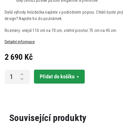
díky čemuž povlak působí elegantně a prémiově.
Další výhody hnízdečka najdete v podrobném popisu.
Chtěli byste jiný
design? Napište ho do poznámek.
Rozměry: vnější 110 cm na 70 cm, vnitřní prostor 75 cm na 45 cm.
Detailní informace
2 690 Kč
Měrná
cena:
Přidat do košíku
Související produkty