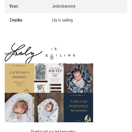
Vzor
:
Jednobarevný
Značka
:
Lily is sailing
Z
á
p
Instagram
a
t
í
Sledovat na Instagramu