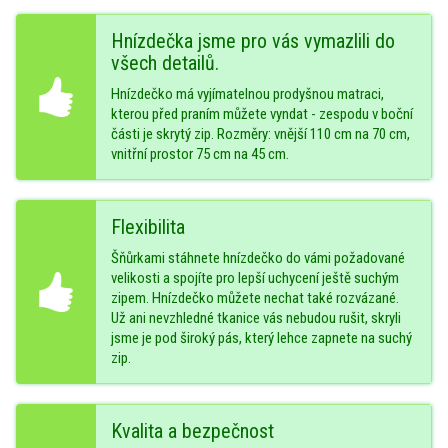
Hnízdečka jsme pro vás vymazlili do
všech detailů.
Hnízdečko má vyjímatelnou prodyšnou matraci,
kterou před praním můžete vyndat - zespodu v boční
části je skrytý zip. Rozměry: vnější 110 cm na 70 cm,
vnitřní prostor 75 cm na 45 cm.
Flexibilita
Šňůrkami stáhnete hnízdečko do vámi požadované
velikosti a spojíte pro lepší uchycení ještě suchým
zipem. Hnízdečko můžete nechat také rozvázané.
Už ani nevzhledné tkanice vás nebudou rušit, skryli
jsme je pod široký pás, který lehce zapnete na suchý
zip.
Kvalita a bezpečnost