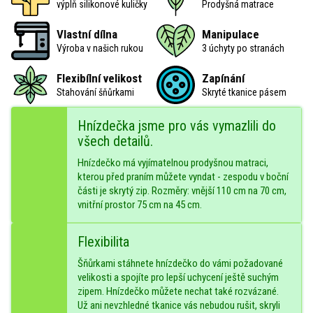
výplň silikonové kuličky
Prodyšná matrace
Vlastní dílna
Manipulace
Výroba v našich rukou
3 úchyty po stranách
Flexibílní velikost
Zapínání
Stahování šňůrkami
Skryté tkanice pásem
Hnízdečka jsme pro vás vymazlili do
všech detailů.
Hnízdečko má vyjímatelnou prodyšnou matraci,
kterou před praním můžete vyndat - zespodu v boční
části je skrytý zip. Rozměry: vnější 110 cm na 70 cm,
vnitřní prostor 75 cm na 45 cm.
Flexibilita
Šňůrkami stáhnete hnízdečko do vámi požadované
velikosti a spojíte pro lepší uchycení ještě suchým
zipem. Hnízdečko můžete nechat také rozvázané.
Už ani nevzhledné tkanice vás nebudou rušit, skryli