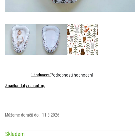
Průměrné
1 hodnocení
Podrobnosti hodnocení
hodnocení
Značka:
Lily is sailing
produktu
je
5,0
z
5
Můžeme doručit do:
11.8.2026
hvězdiček.
Skladem