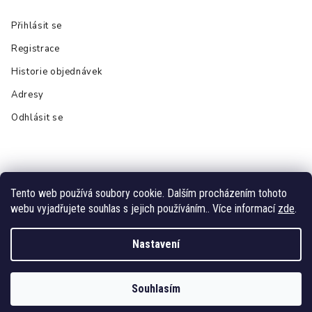
Přihlásit se
Registrace
Historie objednávek
Adresy
Odhlásit se
Tento web používá soubory cookie. Dalším procházením tohoto
webu vyjadřujete souhlas s jejich používáním.. Více informací
zde
.
Vytvořil Shoptet
Nastavení
Copyright 2026
Lily is sailing
. Všechna práva vyhrazena.
Grafický návrh vytvořil a nakódoval
Shoptak.cz
Souhlasím