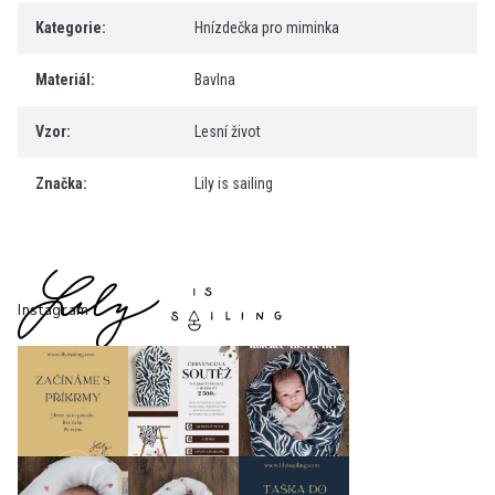
Kategorie
:
Hnízdečka pro miminka
Materiál
:
Bavlna
Vzor
:
Lesní život
Značka
:
Lily is sailing
Z
á
p
Instagram
a
t
í