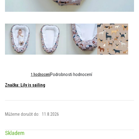
Průměrné
1 hodnocení
Podrobnosti hodnocení
hodnocení
Značka:
Lily is sailing
produktu
je
5,0
z
5
Můžeme doručit do:
11.8.2026
hvězdiček.
Skladem