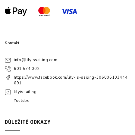
Kontakt
info
@
lilyissailing.com
601 574 002
https://www.facebook.com/lily-is-sailing-306006103444
691
lilyissailing
Youtube
DŮLEŽITÉ ODKAZY