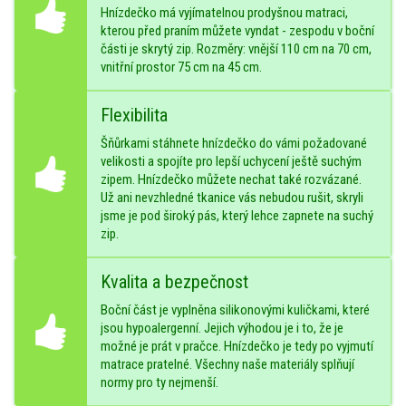
Hnízdečko má vyjímatelnou prodyšnou matraci,
kterou před praním můžete vyndat - zespodu v boční
části je skrytý zip. Rozměry: vnější 110 cm na 70 cm,
vnitřní prostor 75 cm na 45 cm.
Flexibilita
Šňůrkami stáhnete hnízdečko do vámi požadované
velikosti a spojíte pro lepší uchycení ještě suchým
zipem. Hnízdečko můžete nechat také rozvázané.
Už ani nevzhledné tkanice vás nebudou rušit, skryli
jsme je pod široký pás, který lehce zapnete na suchý
zip.
Kvalita a bezpečnost
Boční část je vyplněna silikonovými kuličkami, které
jsou hypoalergenní. Jejich výhodou je i to, že je
možné je prát v pračce. Hnízdečko je tedy po vyjmutí
matrace pratelné. Všechny naše materiály splňují
normy pro ty nejmenší.