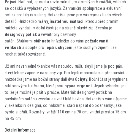
Pejsci
. Haf, haf, spousta roztomilosti, roztomilých čumáčků, vrtících
se ocásků a vyplazených jazyků. Zahraniční spolupráce a exluzivní
potisk pro Lily is sailing.
Hnízdečka jsme pro vás vymazlili do všech
detailů. Hnízdečko má
vyjímatelnou matraci
, kterou před praním
můžete vyndat - v dolní části je na straně skrytý zip.
Zvenku je
designový potisk
a vevnitř bílý bavlněný
satén
.
Šňůrkami
stáhnete
hnízdečko do vámi
požadované
velikosti
a spojíte pro
lepší uchycení
ještě suchým zipem. Lze
nechat také rozvázané.
Už ani nevzhledné tkanice vás nebudou rušit, skryli jsme je pod
pás
,
který lehce zapnete na suchý zip. Pro lepší manimulaci a přesouvání
hnízdečka jsme na boční strany dali dva
úchyty
. Boční část je vyplněna
silikonovými kuličkami, které jsou
hypoalergenní
. Jejich výhodou je i
to, že je možné je prát v pračce. Materiál: designový potisk na
bavlněném saténu zvenku a uvnitř bílá bavlna. Hnízdečko vám ušijeme
v jakémkoliv designu, co nabízíme, stačí napsat do poznámky, jaké
byste si přáli. Rozměry: vnější 110 cm na 70 cm, vnitřní prostor 75 cm
na 45 cm.
Detailní informace