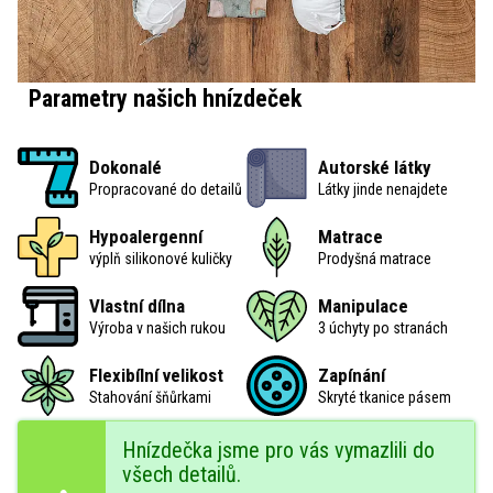
Parametry našich hnízdeček
Dokonalé
Autorské látky
Propracované do detailů
Látky jinde nenajdete
Hypoalergenní
Matrace
výplň silikonové kuličky
Prodyšná matrace
Vlastní dílna
Manipulace
Výroba v našich rukou
3 úchyty po stranách
Flexibílní velikost
Zapínání
Stahování šňůrkami
Skryté tkanice pásem
Hnízdečka jsme pro vás vymazlili do
všech detailů.