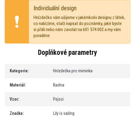
Individuální design
Hnízdečko vám ušijeme v jakémkoliv designu z látek,
co nabízíme, stačí napsat do poznámky, jaké byste
si přáli nebo nám zavolat na 601 574 002 a my vám
poradíme.
Doplňkové parametry
Kategorie
:
Hnízdečka pro miminka
Materiál
:
Bavlna
Vzor
:
Pejsci
Značka
:
Lily is sailing