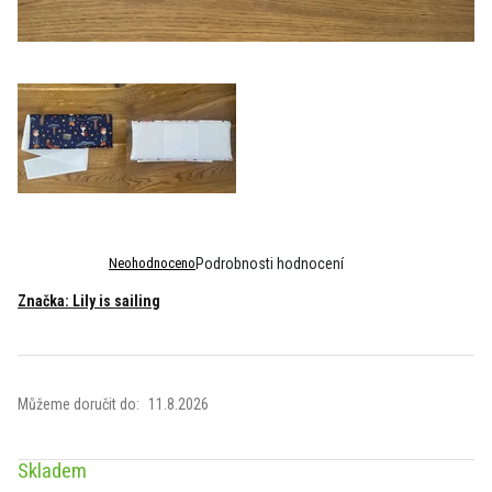
Průměrné
Neohodnoceno
Podrobnosti hodnocení
hodnocení
Značka:
Lily is sailing
produktu
je
0,0
z
5
Můžeme doručit do:
11.8.2026
hvězdiček.
Skladem