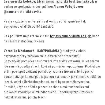
Designérská kolekce,
Lily is sailing, autorská bavlněná látka Lily is
sailing ve spolupráci s designérkou
Alenou Vobejdovou
@naumartist
a
bílá bavlna.
Pás je vyztužený, univerzální velikosti, pečlivě vyměřený tak,
aby vyhovoval dítěti od 8-12 měsíců.
Jak používat najdete ve videu:
https://youtu.be/iuMM47HFgIc
nebo
na našem instagramu v Reels.
Veronika Měchurová - BABYPORADNA
(
poradkyně v oboru
psychomotoriky, vaničkování a laktačního poradenství):
Je to skvělá pomůcka na stimulaci, kdy si dítě vyzkouší, že lezení mu
jde a nemá později strach, když už pomůcku nepoužijeme. Prohlubuje
si tím postupně zkřížený pohybový vzor a zároveň si tento pohyb
zautomatizuje. Lezecí pás je jednou z alternativ, jak stimulovat dítě do
lezení, velmi důležité dovedností, která by se neměla vynechat.
Pomáhá, když se dítěti z plazení nechce a má tendenci lezení
přeskočit. Použití je velmi jednoduché. Doporučuji zkoušet cvičit
několikrát denně, po chvilkách.