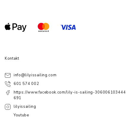
Kontakt
info
@
lilyissailing.com
601 574 002
https://www.facebook.com/lily-is-sailing-306006103444
691
lilyissailing
Youtube