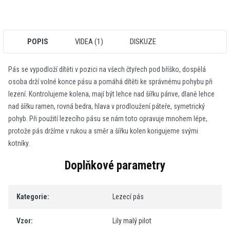
POPIS
VIDEA (1)
DISKUZE
Pás se vypodloží dítěti v pozici na všech čtyřech pod bříško, dospělá
osoba drží volné konce pásu a pomáhá dítěti ke správnému pohybu při
lezení. Kontrolujeme kolena, mají být lehce nad šířku pánve, dlaně lehce
nad šířku ramen, rovná bedra, hlava v prodloužení páteře, symetrický
pohyb. Při použití lezecího pásu se nám toto opravuje mnohem lépe,
protože pás držíme v rukou a směr a šířku kolen korigujeme svými
kotníky.
Doplňkové parametry
Kategorie
:
Lezecí pás
Vzor
:
Lily malý pilot