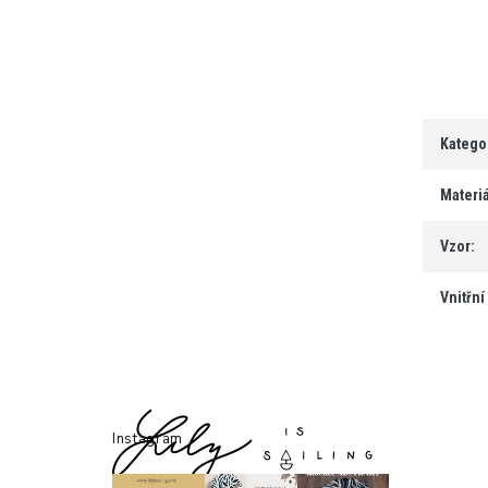
Katego
Materiá
Vzor
:
Vnitřní
Z
á
Instagram
p
a