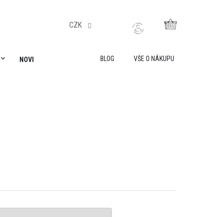
CZK
NÁKUPNÍ
KOŠÍK
BLOG
VŠE O NÁKUPU
NOVINKY
AKADEMIE LILY IS SAILING
VŠE O NÁKUPU
O 