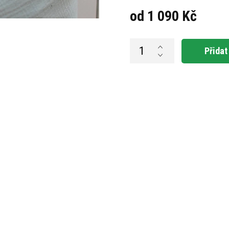
od
1 090 Kč
Měrná
cena:
Přidat