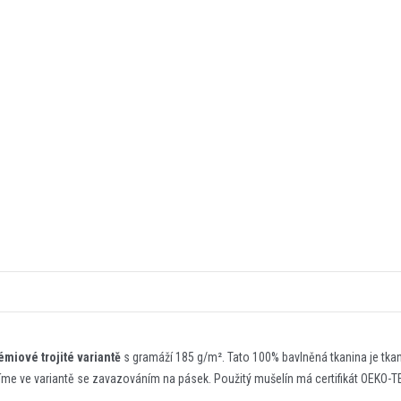
émiové trojité variantě
s gramáží 185 g/m². Tato 100% bavlněná tkanina je tkaná
íme ve variantě se zavazováním na pásek. Použitý mušelín má certifikát OEKO-TE