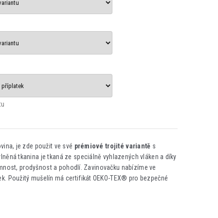
tu
vina, je zde použit ve své
prémiové trojité variantě
s
něná tkanina je tkaná ze speciálně vyhlazených vláken a díky
 jemnost, prodyšnost a pohodlí. Zavinovačku nabízíme ve
ek. Použitý mušelín má certifikát OEKO-TEX® pro bezpečné