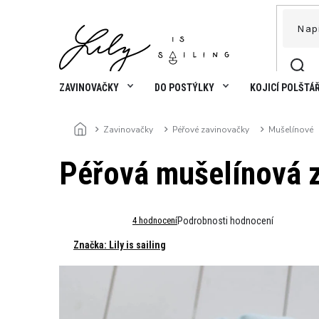
Přejít
na
obsah
ZAVINOVAČKY
DO POSTÝLKY
KOJICÍ POLŠTÁ
Zavinovačky
Péřové zavinovačky
Mušelínové
Domů
Péřová mušelínová z
Průměrné
4 hodnocení
Podrobnosti hodnocení
hodnocení
Značka:
Lily is sailing
produktu
je
4,8
z
5
hvězdiček.