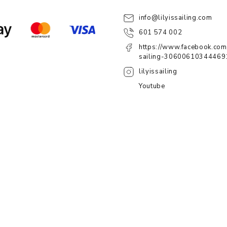
info
@
lilyissailing.com
601 574 002
https://www.facebook.com/
sailing-30600610344469
lilyissailing
Youtube