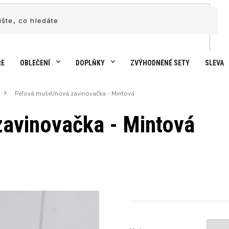
ŘE
OBLEČENÍ
DOPLŇKY
ZVÝHODNĚNÉ SETY
SLEVA
Péřová mušelínová zavinovačka - Mintová
avinovačka - Mintová