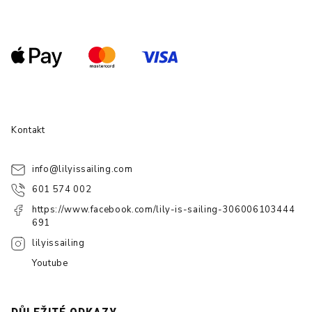
Kontakt
info
@
lilyissailing.com
601 574 002
https://www.facebook.com/lily-is-sailing-306006103444
691
lilyissailing
Youtube