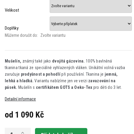
Velikost
Doplňky
Můžeme doručit do:
Zvolte variantu
Mušelín,
známý také jako
dvojitá gázovina.
100% bavlněná
tkanina tkaná ze speciálně vyhlazených vláken. Unikátní volná vazba
zaručuje
prodyšnost a pohodlí
při používání. Tkanina je
jemná,
lehká a hladká.
Variantu nabízíme jen ve verzi
zavazování na
pásek.
Mušelín s
certifikátem GOTS a Oeko-Tex
pro děti do 3 let.
Detailní informace
od
1 090 Kč
Měrná
cena: