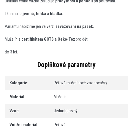
Unikátní volná vazba zaručuje
prodyšnost a pohodlí
při používání.
Tkanina je
jemná, lehká a hladká.
Variantu nabízíme jen ve verzi
zavazování na pásek.
Mušelín s
certifikátem GOTS a Oeko-Tex
pro děti
do 3 let.
Doplňkové parametry
Kategorie
:
Péřové mušelínové zavinovačky
Materiál
:
Mušelín
Vzor
:
Jednobarevný
Vnitřní materiál
:
Péřové