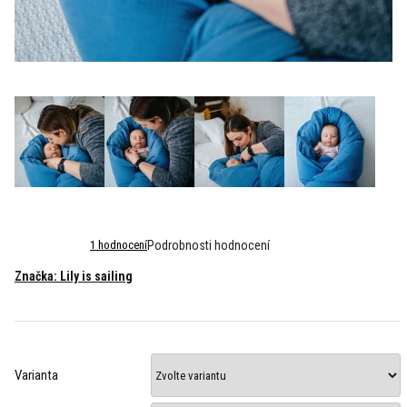
Průměrné
1 hodnocení
Podrobnosti hodnocení
hodnocení
Značka:
Lily is sailing
produktu
je
5,0
z
5
hvězdiček.
Varianta