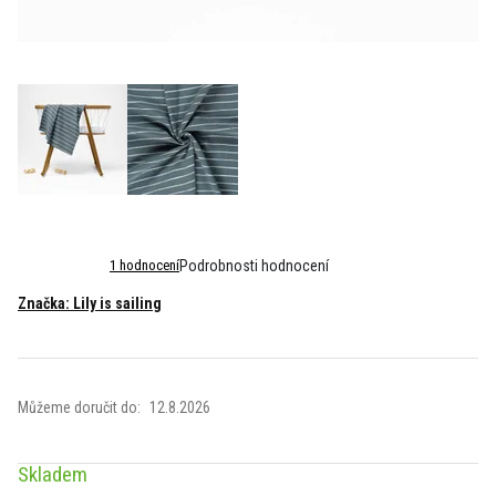
Průměrné
1 hodnocení
Podrobnosti hodnocení
hodnocení
Značka:
Lily is sailing
produktu
je
5,0
z
5
Můžeme doručit do:
12.8.2026
hvězdiček.
Skladem