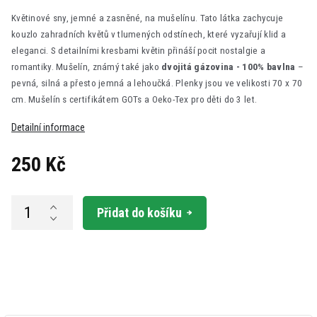
Květinové sny, jemné a zasněné, na mušelínu. Tato látka zachycuje
kouzlo zahradních květů v tlumených odstínech, které vyzařují klid a
eleganci. S detailními kresbami květin přináší pocit nostalgie a
romantiky. Mušelín, známý také jako
dvojitá gázovina -
100% bavlna
–
pevná, silná a přesto jemná a lehoučká.
Plenky jsou ve velikosti 70 x 70
cm.
Mušelín s certifikátem GOTs a Oeko-Tex pro děti do 3 let.
Detailní informace
250 Kč
Měrná
cena:
Přidat do košíku