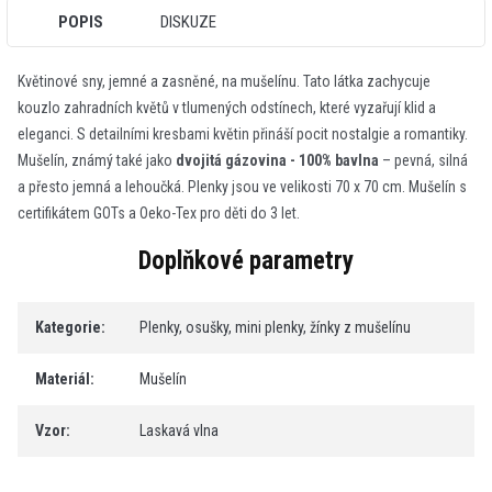
POPIS
DISKUZE
Květinové sny, jemné a zasněné, na mušelínu. Tato látka zachycuje
kouzlo zahradních květů v tlumených odstínech, které vyzařují klid a
eleganci. S detailními kresbami květin přináší pocit nostalgie a romantiky.
Mušelín, známý také jako
dvojitá gázovina -
100% bavlna
– pevná, silná
a přesto jemná a lehoučká.
Plenky jsou ve velikosti 70 x 70 cm.
Mušelín s
certifikátem GOTs a Oeko-Tex pro děti do 3 let.
Doplňkové parametry
Kategorie
:
Plenky, osušky, mini plenky, žínky z mušelínu
Materiál
:
Mušelín
Vzor
:
Laskavá vlna