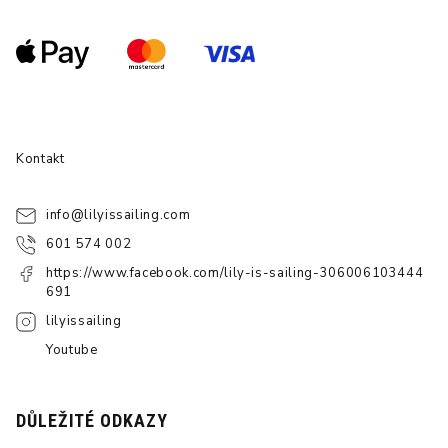
Kontakt
info
@
lilyissailing.com
601 574 002
https://www.facebook.com/lily-is-sailing-306006103444
691
lilyissailing
Youtube
DŮLEŽITÉ ODKAZY