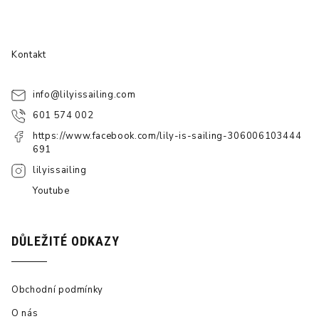
Kontakt
info
@
lilyissailing.com
601 574 002
https://www.facebook.com/lily-is-sailing-306006103444
691
lilyissailing
Youtube
DŮLEŽITÉ ODKAZY
Obchodní podmínky
O nás