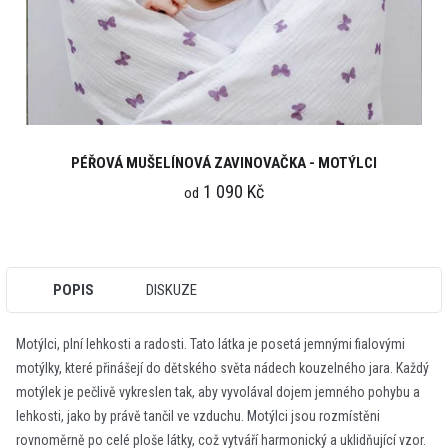
PÉŘOVÁ MUŠELÍNOVÁ ZAVINOVAČKA - MOTÝLCI
1 090 Kč
od
POPIS
DISKUZE
Motýlci, plní lehkosti a radosti. Tato látka je posetá jemnými fialovými
motýlky, které přinášejí do dětského světa nádech kouzelného jara. Každý
motýlek je pečlivě vykreslen tak, aby vyvolával dojem jemného pohybu a
lehkosti, jako by právě tančil ve vzduchu. Motýlci jsou rozmístěni
rovnoměrně po celé ploše látky, což vytváří harmonický a uklidňující vzor.