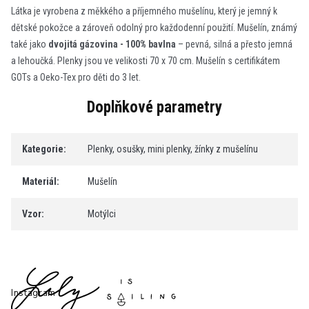
Látka je vyrobena z měkkého a příjemného mušelínu, který je jemný k
dětské pokožce a zároveň odolný pro každodenní použití. Mušelín, známý
také jako
dvojitá gázovina -
100% bavlna
– pevná, silná a přesto jemná
a lehoučká.
Plenky jsou ve velikosti 70 x 70 cm.
Mušelín s certifikátem
GOTs a Oeko-Tex pro děti do 3 let.
Doplňkové parametry
Kategorie
:
Plenky, osušky, mini plenky, žínky z mušelínu
Materiál
:
Mušelín
Vzor
:
Motýlci
Z
á
p
Instagram