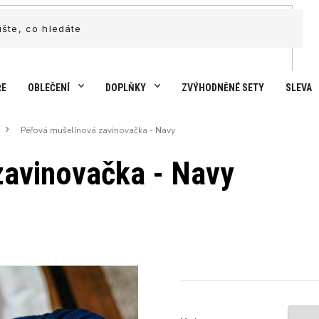
ŘE
OBLEČENÍ
DOPLŇKY
ZVÝHODNĚNÉ SETY
SLEVA
Péřová mušelínová zavinovačka - Navy
zavinovačka - Navy