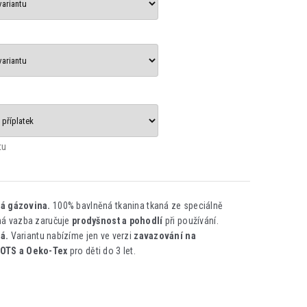
tu
tá gázovina.
100% bavlněná tkanina tkaná ze speciálně
ná vazba zaručuje
prodyšnost a pohodlí
při používání.
á.
Variantu nabízíme jen ve verzi
zavazování na
GOTS a Oeko-Tex
pro děti do 3 let.