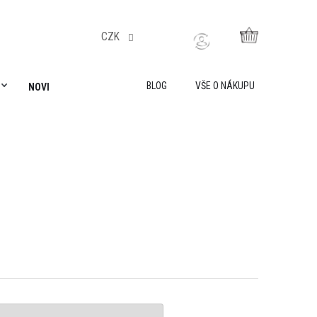
CZK
NÁKUPNÍ
KOŠÍK
BLOG
VŠE O NÁKUPU
NOVINKY
AKADEMIE LILY IS SAILING
VŠE O NÁKUPU
O 