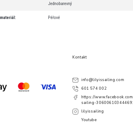
Jednobarevný
 materiál
:
Péřové
Kontakt
info
@
lilyissailing.com
601 574 002
https://www.facebook.com/
sailing-30600610344469
lilyissailing
Youtube