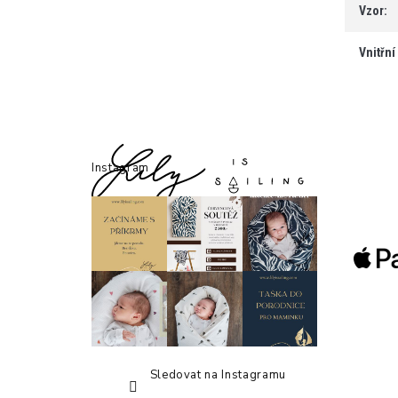
Vzor
:
Vnitřní
Z
á
Instagram
p
a
t
í
Sledovat na Instagramu