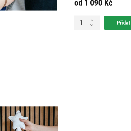
od
1 090 Kč
Měrná
cena:
Přidat