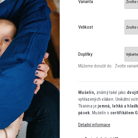
Varianta
Velikost
Doplňky
Můžeme doručit do:
Zvolte varian
Mušelín,
známý také jako
dvoji
vyhlazených vláken. Unikátní vol
Tkanina je
jemná, lehká a hladk
pásek.
Mušelín s
certifikátem 
Detailní informace