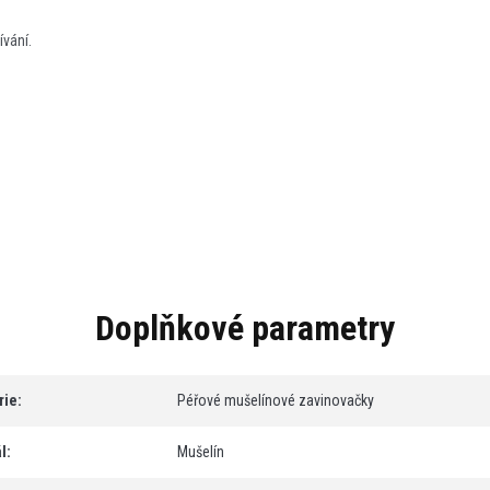
ívání.
Doplňkové parametry
rie
:
Péřové mušelínové zavinovačky
l
:
Mušelín