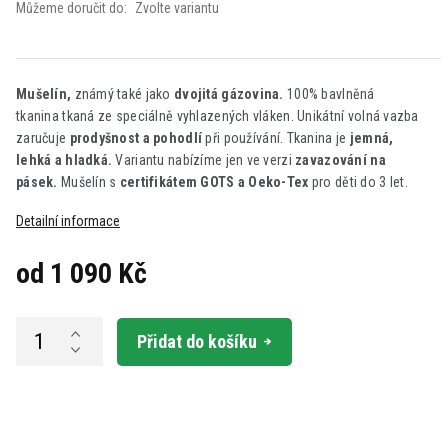
Můžeme doručit do:
Zvolte variantu
Mušelín,
známý také jako
dvojitá gázovina.
100% bavlněná
tkanina tkaná ze speciálně vyhlazených vláken. Unikátní volná vazba
zaručuje
prodyšnost a pohodlí
při používání. Tkanina je
jemná,
lehká a hladká.
Variantu nabízíme jen ve verzi
zavazování na
pásek.
Mušelín s
certifikátem GOTS a Oeko-Tex
pro děti do 3 let.
Detailní informace
od
1 090 Kč
Měrná
cena:
Přidat do košíku