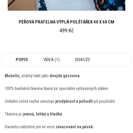
PÉŘOVÁ PRATELNÁ VÝPLŇ POLŠTÁŘEK 40 X 60 CM
499 Kč
POPIS
VIDEA (1)
DISKUZE
Mušelín,
známý také jako
dvojitá gázovina.
100% bavlněná tkanina tkaná ze speciálně vyhlazených vláken.
Unikátní volná vazba zaručuje
prodyšnost a pohodlí
při používání.
Tkanina je
jemná, lehká a hladká.
Variantu nabízíme jen ve verzi
zavazování na pásek.