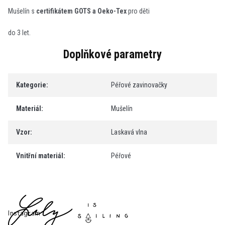
Mušelín s
certifikátem GOTS a Oeko-Tex
pro děti
do 3 let.
Doplňkové parametry
Kategorie
:
Péřové zavinovačky
Materiál
:
Mušelín
Vzor
:
Laskavá vlna
Vnitřní materiál
:
Péřové
Z
á
p
Instagram