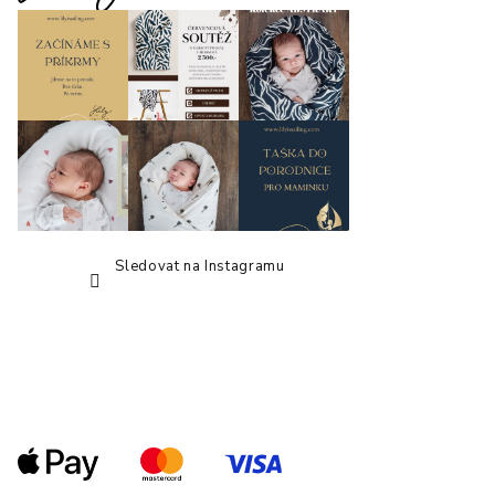
a
t
í
Sledovat na Instagramu