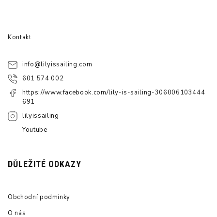
Kontakt
info
@
lilyissailing.com
601 574 002
https://www.facebook.com/lily-is-sailing-306006103444
691
lilyissailing
Youtube
DŮLEŽITÉ ODKAZY
Obchodní podmínky
O nás