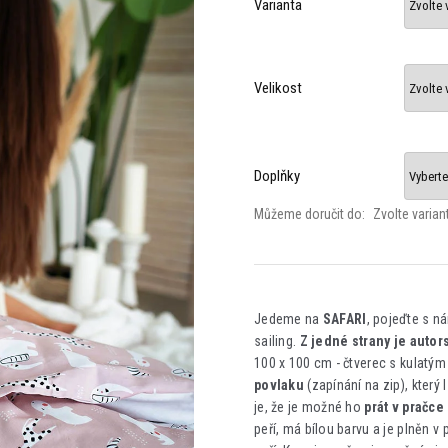
Varianta
Velikost
Doplňky
Můžeme doručit do:
Zvolte varian
Jedeme na
SAFARI
, pojeďte s ná
sailing.
Z jedné strany je autor
100 x 100 cm - čtverec s kulatý
povlaku
(zapínání na zip), který
je, že je možné ho
prát v pračce
peří, má bílou barvu a je plněn