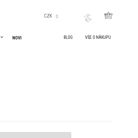
CZK
NÁKUPNÍ
KOŠÍK
BLOG
VŠE O NÁKUPU
NOVINKY
AKADEMIE LILY IS SAILING
VŠE O NÁKUPU
O 