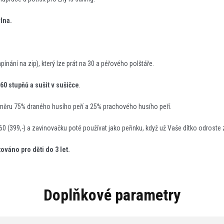
vlna.
pínání na zip), který lze prát na 30 a péřového polštáře.
 60 stupňů a sušit v sušičce
.
poměru 75% draného husího peří a 25% prachového husího peří.
60 (399,-) a zavinovačku poté používat jako peřinku, když už Vaše dítko odroste
ováno pro děti do 3 let.
Doplňkové parametry