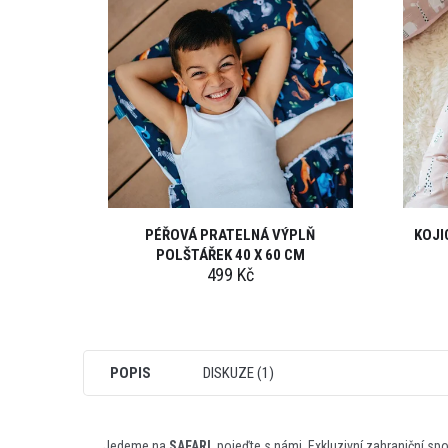
PÉŘOVÁ PRATELNÁ VÝPLŇ
KOJI
POLŠTÁŘEK 40 X 60 CM
499 Kč
POPIS
DISKUZE (1)
Jedeme na
SAFARI
, pojeďte s námi. Exkluzivní zahraniční spol