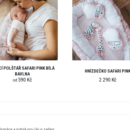
CÍ POLŠTÁŘ SAFARI PINK BÍLÁ
HNÍZDEČKO SAFARI PIN
BAVLNA
590 Kč
2 290 Kč
od
upráce a potisk pro Lily is sailing.