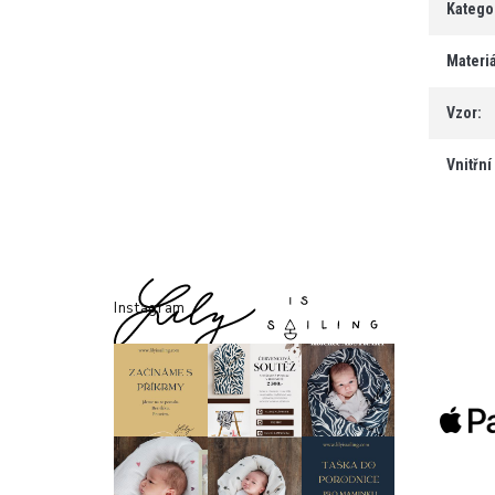
Katego
Materiá
Vzor
:
Vnitřní
Z
á
Instagram
p
a
t
í