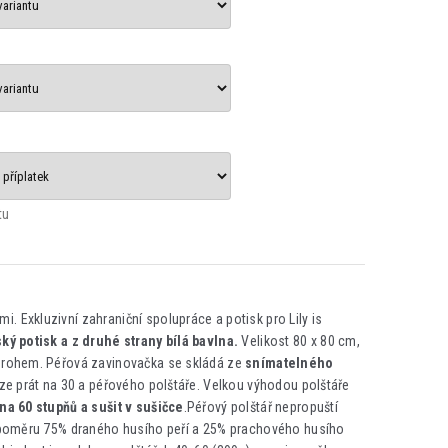
tu
mi. Exkluzivní zahraniční spolupráce a potisk pro Lily is
ský potisk a z druhé strany bílá bavlna.
Velikost 80 x 80 cm,
m rohem. Péřová zavinovačka se skládá ze
snímatelného
 lze prát na 30 a péřového polštáře. Velkou výhodou polštáře
 na 60 stupňů a sušit v sušičce
.Péřový polštář nepropuští
 v poměru 75% draného husího peří a 25% prachového husího