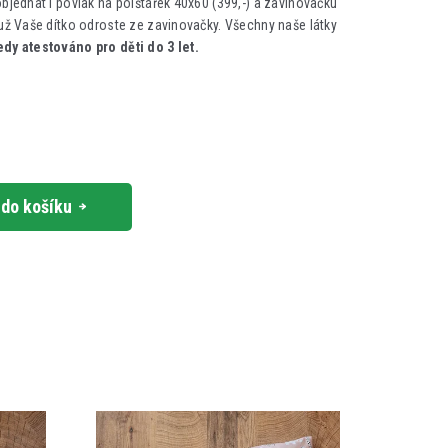
objednat i povlak na polštářek 40x60 (399,-) a zavinovačku
 už Vaše dítko odroste ze zavinovačky. Všechny naše látky
dy atestováno pro děti do 3 let.
 do košíku