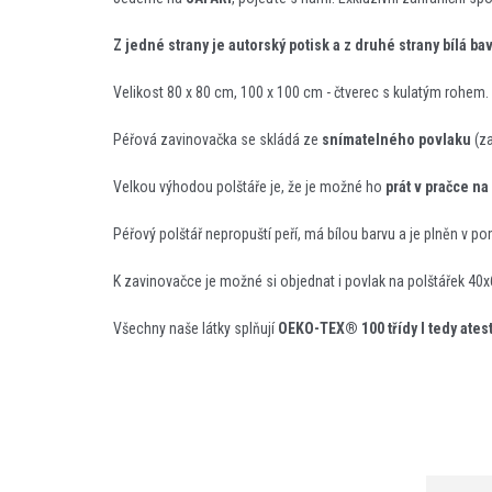
Z jedné strany je autorský potisk a z druhé strany bílá ba
Velikost 80 x 80 cm, 100 x 100 cm - čtverec s kulatým rohem.
Péřová zavinovačka se skládá ze
snímatelného povlaku
(za
Velkou výhodou polštáře je, že je možné ho
prát v pračce na
Péřový polštář nepropuští peří, má bílou barvu a je plněn v 
K zavinovačce je možné si objednat i povlak na polštářek 40x
Všechny naše látky splňují
OEKO-TEX® 100 třídy I tedy atest