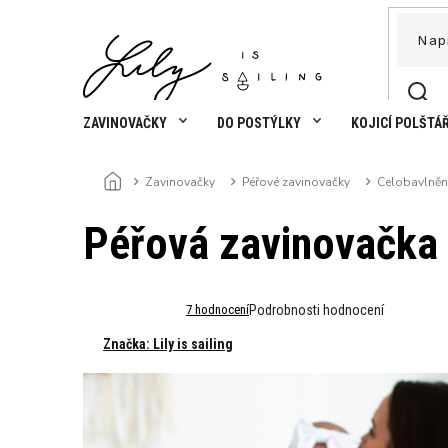
Přejít
na
obsah
ZAVINOVAČKY
DO POSTÝLKY
KOJICÍ POLŠTÁ
Zavinovačky
Péřové zavinovačky
Celobavlněn
Domů
Péřová zavinovačka -
Průměrné
7 hodnocení
Podrobnosti hodnocení
hodnocení
Značka:
Lily is sailing
produktu
je
4,7
z
5
hvězdiček.