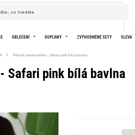
ŘE
OBLEČENÍ
DOPLŇKY
ZVÝHODNĚNÉ SETY
SLEVA
é
Péřová zavinovačka - Safari pink bílá bavlna
 Safari pink bílá bavlna