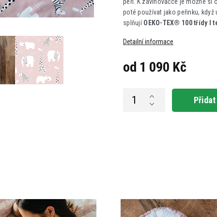
peří. K zavinovačce je možné si 
poté používat jako peřinku, když
splňují
OEKO-TEX® 100 třídy I te
Detailní informace
od
1 090 Kč
Měrná
cena:
Přidat