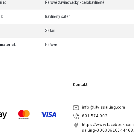
rie
:
Péřové zavinovačky - celobavlněné
l
:
Bavlněný satén
Safari
 materiál
:
Péřové
Kontakt
info
@
lilyissailing.com
601 574 002
https://www.facebook.com/
sailing-30600610344469