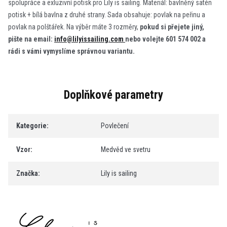
spolupráce a exluzivní potisk pro Lily is sailing. Materiál: bavlněný satén
potisk + bílá bavlna z druhé strany. Sada obsahuje: povlak na peřinu a
povlak na polštářek. Na výběr máte 3 rozměry,
pokud si přejete jiný,
pište na email:
info@lilyissailing.com
nebo volejte 601 574 002 a
rádi s vámi vymyslíme správnou variantu.
Doplňkové parametry
Kategorie
:
Povlečení
Vzor
:
Medvěd ve svetru
Značka
:
Lily is sailing
Z
á