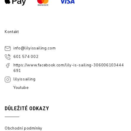
Kontakt
info
@
lilyissailing.com
601 574 002
https://www.facebook.com/lily-is-sailing-306006103444
691
lilyissailing
Youtube
DŮLEŽITÉ ODKAZY
Obchodní podmínky