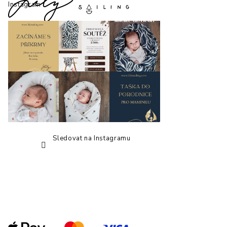
p
Instagram
a
t
í
Sledovat na Instagramu