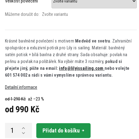
Velikost povlečení
Můžeme doručit do:
Zvolte variantu
Krásné bavlněné povlečení s motivem
Medvěd ve svetru
. Zahraniční
spolupráce a exluzivní potisk pro Lily is sailing. Materiál: bavlněný
satén potisk + bílá bavlna z druhé strany. Sada obsahuje: povlak na
peřinu a povlak na polštářek. Na výběr máte 3 rozměry,
pokud si
přejete jiný, pište na email:
info@lilyissailing.com
nebo volejte
601 574 002 a rádi s vámi vymyslíme správnou variantu.
Detailní informace
od 1 290 Kč
až –23 %
od
990 Kč
Měrná
cena:
Přidat do košíku