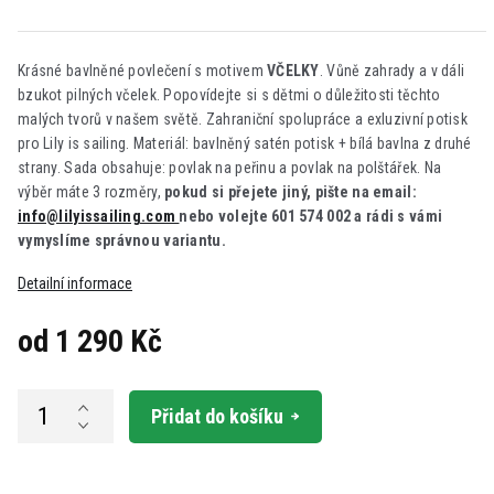
Krásné bavlněné povlečení s motivem
VČELKY
. Vůně zahrady a v dáli
bzukot pilných včelek. Popovídejte si s dětmi o důležitosti těchto
malých tvorů v našem světě. Zahraniční spolupráce a exluzivní potisk
pro Lily is sailing. Materiál: bavlněný satén potisk + bílá bavlna z druhé
strany. Sada obsahuje: povlak na peřinu a povlak na polštářek. Na
výběr máte 3 rozměry,
pokud si přejete jiný, pište na email:
info@lilyissailing.com
nebo volejte 601 574 002 a rádi s vámi
vymyslíme správnou variantu.
Detailní informace
od
1 290 Kč
Měrná
cena:
Přidat do košíku