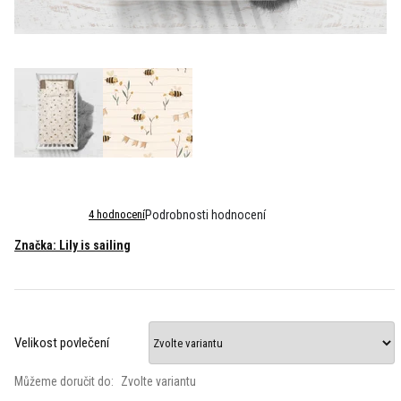
Průměrné
4 hodnocení
Podrobnosti hodnocení
hodnocení
Značka:
Lily is sailing
produktu
je
4,3
z
5
hvězdiček.
Velikost povlečení
Můžeme doručit do:
Zvolte variantu