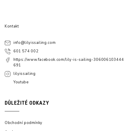
Kontakt
info
@
lilyissailing.com
601 574 002
https://www.facebook.com/lily-is-sailing-306006103444
691
lilyissailing
Youtube
DŮLEŽITÉ ODKAZY
Obchodní podmínky