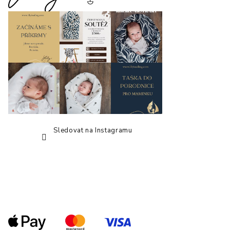
a
t
í
Sledovat na Instagramu