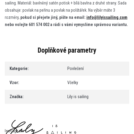
sailing. Materiál: bavlněný satén potisk + bílá bavlna z druhé strany. Sada
obsahuje: povlak na peřinu a povlak na polštářek. Na výběr máte 3
rozměry,
pokud si přejete jiný, pište na email:
info@lilyissailing.com
nebo volejte 601 574 002 a rádi s vámi vymyslíme správnou variantu.
Doplňkové parametry
Kategorie
:
Povlečení
Vzor
:
Včelky
Značka
:
Lily is sailing
Z
á
p
Instagram