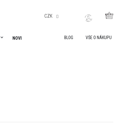
CZK
NÁKUPNÍ
KOŠÍK
BLOG
VŠE O NÁKUPU
NOVINKY
AKADEMIE LILY IS SAILING
VŠE O NÁKUPU
O 