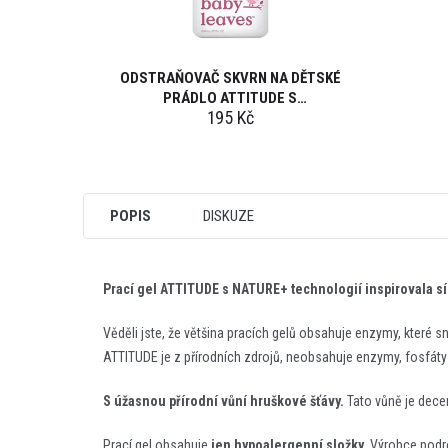
ODSTRAŇOVAČ SKVRN NA DĚTSKÉ
PRÁDLO ATTITUDE S
195 Kč
ROZPRAŠOVAČEM 800 ML
POPIS
DISKUZE
Prací gel ATTITUDE s NATURE+ technologií inspirovala síla
Věděli jste, že většina pracích gelů obsahuje enzymy, které 
ATTITUDE je z přírodních zdrojů, neobsahuje enzymy, fosfáty 
S úžasnou přírodní vůní hruškové šťávy.
Tato vůně je decen
Prací gel obsahuje
jen hypoalergenní složky.
Výrobce podro