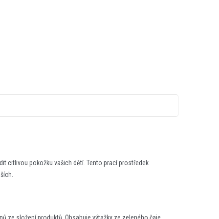
t citlivou pokožku vašich dětí. Tento prací prostředek
ších.
ů ze složení produktů. Obsahuje výtažky ze zeleného čaje,