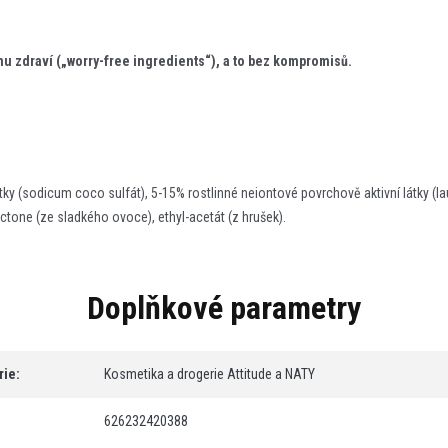
u zdraví („worry-free ingredients“), a to bez kompromisů.
tky (sodicum coco sulfát), 5-15% rostlinné neiontové povrchově aktivní látky (lau
tone (ze sladkého ovoce), ethyl-acetát (z hrušek).
Doplňkové parametry
rie
:
Kosmetika a drogerie Attitude a NATY
626232420388