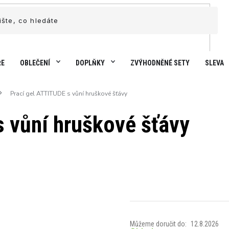
ŘE
OBLEČENÍ
DOPLŇKY
ZVÝHODNĚNÉ SETY
SLEVA
Prací gel ATTITUDE s vůní hruškové šťávy
s vůní hruškové šťávy
Můžeme doručit do:
12.8.2026