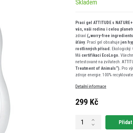
Skladem
Prací gel ATTITUDE s NATURE+ t
vás, vaši rodinu i celou plane
zdraví
(„worry-free ingredients
šťávy
. Prací gel obsahuje
jen hy
rostlinných přísad.
Ekologický. 
Má
certifikaci EcoLogo.
Všechn
netestované na zvířatech.
ATTIT
Treatment of Animals“).
Pro vý
zdroje energie. 100% recyklovatel
Detailní informace
299 Kč
Měrná
cena:
Přidat