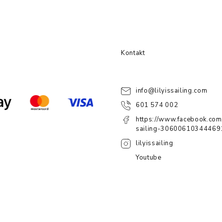
Kontakt
info
@
lilyissailing.com
601 574 002
https://www.facebook.com/
sailing-30600610344469
lilyissailing
Youtube