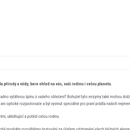
 přírody a vědy; bere ohled na vás, vaši rodinu i celou planetu.
snadno vytáhnou špínu z vašeho oblečení? Bohužel tyto enzymy také mohou dráždi
ani optické rozjasňovače a byl vyvinut speciálně pro praní prádla našich nejmen
tní, uklidňující a potěší celou rodinu.
bil produkty rozsáhlému testování za účelem odstranění všech běžných alergen