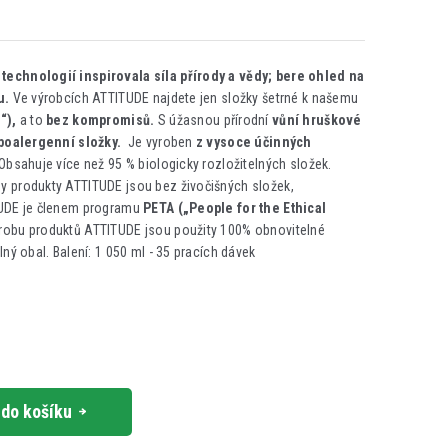
echnologií inspirovala síla přírody a vědy; bere ohled na
tu.
Ve výrobcích ATTITUDE najdete jen složky šetrné k našemu
“),
a to
bez kompromisů.
S úžasnou přírodní
vůní hruškové
poalergenní složky.
Je vyroben
z vysoce účinných
Obsahuje více než 95 % biologicky rozložitelných složek.
y produkty ATTITUDE jsou bez živočišných složek,
UDE je členem programu
PETA („People for the Ethical
robu produktů ATTITUDE jsou použity 100% obnovitelné
ný obal. Balení: 1 050 ml - 35 pracích dávek
 do košíku