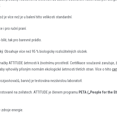
.
 je více než je u balení této velikosti standardní.
 i pro ruční praní.
 bílé, tak pro barevné prádlo.
ý. Obsahuje více než 95 % biologicky rozložitelných složek.
značky ATTITUDE šetrnosti k životnímu prostředí. Certifikace současně zaručuje
aby vyhověly přísným normám ekologické šetrnosti třetích stran. Více o této
cert
rozjasňovačů, barviv) je testována nezávislou laboratoří.
testované na zvířatech. ATTITUDE je členem programu
PETA („People for the E
 zdroje energie.