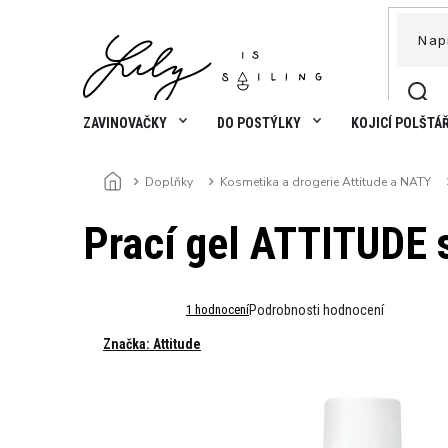
Přejít
na
obsah
ZAVINOVAČKY
DO POSTÝLKY
KOJICÍ POLŠTÁ
Doplňky
Kosmetika a drogerie Attitude a NATY
Domů
Prací gel ATTITUDE 
Průměrné
1 hodnocení
Podrobnosti hodnocení
hodnocení
Značka:
Attitude
produktu
je
5,0
z
5
hvězdiček.