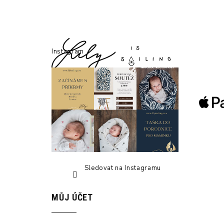
Z
á
Instagram
p
a
t
í
Sledovat na Instagramu
MŮJ ÚČET