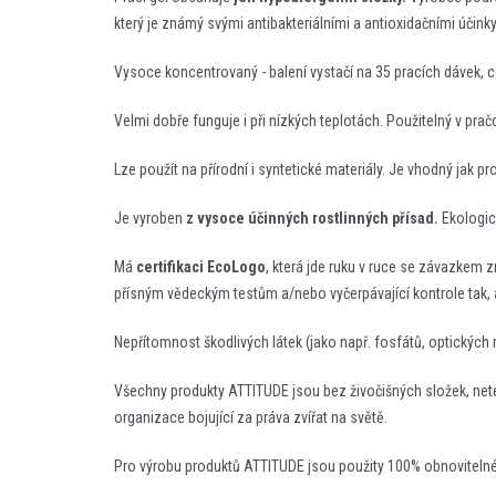
který je známý svými antibakteriálními a antioxidačními účinky
Vysoce koncentrovaný - balení vystačí na 35 pracích dávek, což
Velmi dobře funguje i při nízkých teplotách. Použitelný v pračce
Lze použít na přírodní i syntetické materiály. Je vhodný jak pro
Je vyroben
z vysoce účinných rostlinných přísad.
Ekologick
Má
certifikaci EcoLogo
, která jde ruku v ruce se závazkem 
přísným vědeckým testům a/nebo vyčerpávající kontrole tak, 
Nepřítomnost škodlivých látek (jako např. fosfátů, optických 
Všechny produkty ATTITUDE jsou bez živočišných složek, ne
organizace bojující za práva zvířat na světě.
Pro výrobu produktů ATTITUDE jsou použity 100% obnovitelné