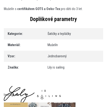
Mušelín s
certifikátem GOTS a Oeko-Tex
pro děti do 3 let.
Doplňkové parametry
Kategorie
:
Šatičky a tepláčky
Materiál
:
Mušelín
Vzor
:
Jednobarevný
Značka
:
Lily is sailing
Z
á
p
Instagram
a
t