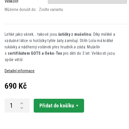
Velikost
Můžeme doručit do:
Zvolte variantu
Lehké jako vánek... takové jsou
šatičky z mušelínu
. Díky měkké a
vzdušné látce si holčičky tyhle šaty zamilují. Střih Lola má krátké
rukávky a nádherný volánek přes hrudník a záda.
Mušelín
s
certifikátem GOTS a Oeko-Tex
pro děti do 3 let. Velikosti jsou
spíše větší.
Detailní informace
690 Kč
Měrná
cena:
Přidat do košíku