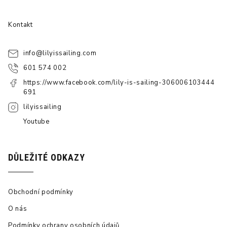
Kontakt
info
@
lilyissailing.com
601 574 002
https://www.facebook.com/lily-is-sailing-306006103444
691
lilyissailing
Youtube
DŮLEŽITÉ ODKAZY
Obchodní podmínky
O nás
Podmínky ochrany osobních údajů