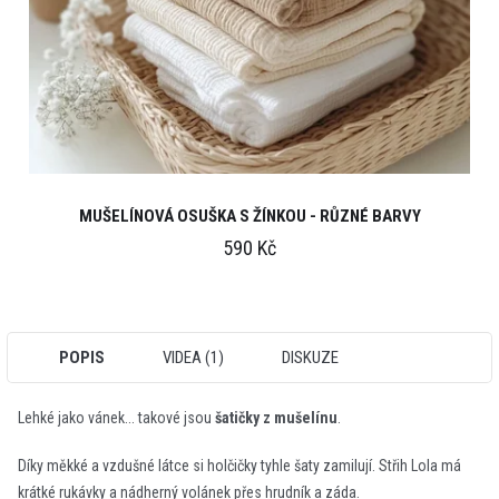
MUŠELÍNOVÁ OSUŠKA S ŽÍNKOU - RŮZNÉ BARVY
590 Kč
POPIS
VIDEA (1)
DISKUZE
Lehké jako vánek... takové jsou
šatičky z mušelínu
.
Díky měkké a vzdušné látce si holčičky tyhle šaty zamilují. Střih Lola má
krátké rukávky a nádherný volánek přes hrudník a záda.