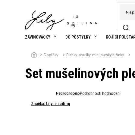
Přejít
na
obsah
ZAVINOVAČKY
DO POSTÝLKY
KOJICÍ POLŠTÁ
Doplňky
Plenky, osušky, mini plenky a žínky
Domů
Set mušelinových ple
Průměrné
Neohodnoceno
Podrobnosti hodnocení
hodnocení
Značka:
Lily is sailing
produktu
je
0,0
z
5
hvězdiček.