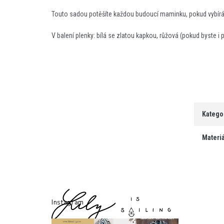
Touto sadou potěšíte každou budoucí maminku, pokud vybíráte
V balení plenky: bílá se zlatou kapkou, růžová (pokud byste i 
Katego
Materiá
Z
á
Instagram
p
a