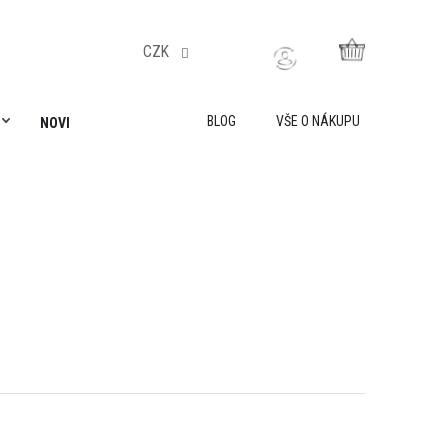
CZK
NÁKUPNÍ
KOŠÍK
BLOG
VŠE O NÁKUPU
NOVINKY
AKADEMIE LILY IS SAILING
VŠE O NÁKUPU
O 