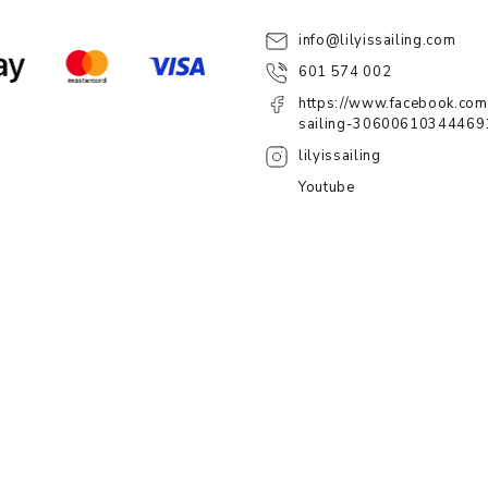
info
@
lilyissailing.com
601 574 002
https://www.facebook.com/
sailing-30600610344469
lilyissailing
Youtube