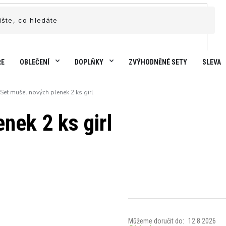
ŘE
OBLEČENÍ
DOPLŇKY
ZVÝHODNĚNÉ SETY
SLEVA
Set mušelinových plenek 2 ks girl
nek 2 ks girl
Můžeme doručit do:
12.8.2026