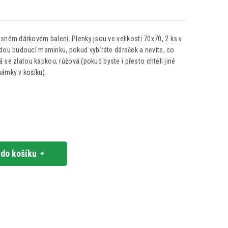
sném dárkovém balení. Plenky jsou ve velikosti 70x70, 2 ks v
ždou budoucí maminku, pokud vybíráte dáreček a nevíte, co
lá se zlatou kapkou, růžová (pokud byste i přesto chtěli jiné
námky v košíku).
 do košíku