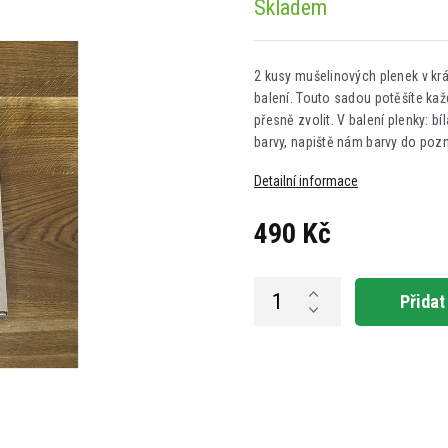
Skladem
2 kusy mušelinových plenek v krá
balení. Touto sadou potěšíte ka
přesně zvolit. V balení plenky: bí
barvy, napiště nám barvy do poz
Detailní informace
490 Kč
Měrná
cena:
Přidat