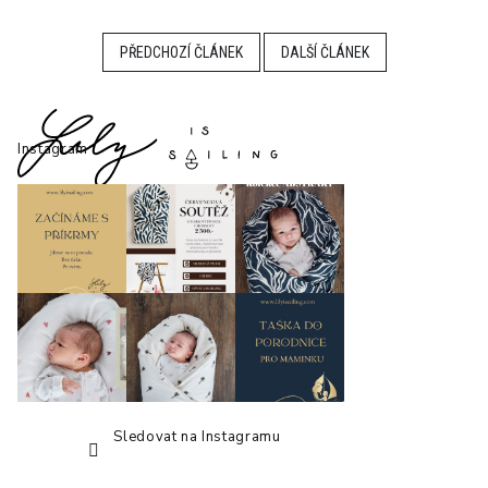
PŘEDCHOZÍ ČLÁNEK
DALŠÍ ČLÁNEK
Z
á
p
Instagram
a
t
í
Sledovat na Instagramu