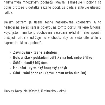
nadměrným množstvím podnětů. Mávání zamezuje i poloha na
boku, protože u děťátka zažene pocit, že padá a aktivuje utišující
reflex.
Dalším patrem je tišení, těsně následované kolébáním. A to
nejlepší na závěr, sání je polevou na tomto dortu! Nejlépe funguje,
když jste miminko předchozími zásadami uklidnili. Také spouští
utišující reflex a udržuje ho v chodu, aby se vaše dítě cítilo v
naprostém klidu a pohodě.
Zavinování - těsné zabalení
Bok/bříško - pokládání děťátka na bok nebo bříško
Šššš - hlasitý bílý šum
Houpání - rytmický houpavý pohyb
Sání - sání čehokoli (prsu, prstu nebo dudlíku)
Harvey Karp, Nejšťastnější miminko v okolí