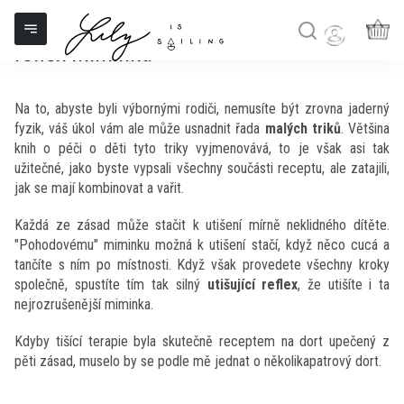
Přejít
Pět kroků, kterými spustíte utišující
na
obsah
reflex miminka
NÁK
KOŠ
Na to, abyste byli výbornými rodiči, nemusíte být zrovna jaderný
fyzik, váš úkol vám ale může usnadnit řada
malých triků
. Většina
knih o péči o děti tyto triky vyjmenovává, to je však asi tak
užitečné, jako byste vypsali všechny součásti receptu, ale zatajili,
jak se mají kombinovat a vařit.
Každá ze zásad může stačit k utišení mírně neklidného dítěte.
"Pohodovému" miminku možná k utišení stačí, když něco cucá a
tančíte s ním po místnosti. Když však provedete všechny kroky
společně, spustíte tím tak silný
utišující reflex
, že utišíte i ta
nejrozrušenější miminka.
Kdyby tišící terapie byla skutečně receptem na dort upečený z
pěti zásad, muselo by se podle mě jednat o několikapatrový dort.