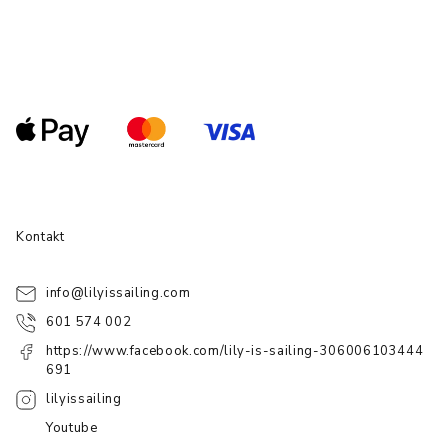
Kontakt
info
@
lilyissailing.com
601 574 002
https://www.facebook.com/lily-is-sailing-306006103444
691
lilyissailing
Youtube