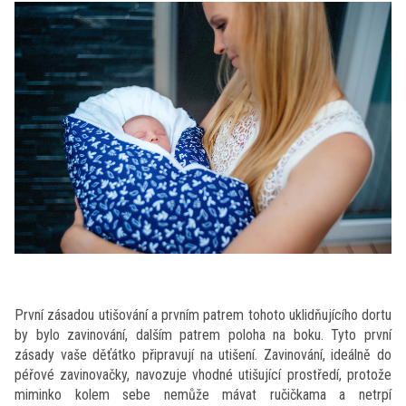
První zásadou utišování a prvním patrem tohoto uklidňujícího dortu
by bylo zavinování, dalším patrem poloha na boku. Tyto první
zásady vaše děťátko připravují na utišení. Zavinování, ideálně do
péřové zavinovačky, navozuje vhodné utišující prostředí, protože
miminko kolem sebe nemůže mávat ručičkama a netrpí